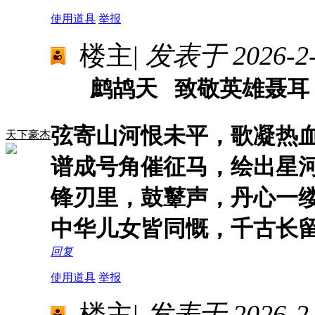
使用道具
举报
楼主
|
发表于 2026-2-5
鹧鸪天 致敬英雄聂耳
弦寄山河恨未平，歌凝热
天下豪杰
谱成号角催征马，绘出星
锋刃里，鼓鼙声，丹心一
中华儿女皆同慨，千古长
回复
使用道具
举报
楼主
|
发表于 2026-2-7