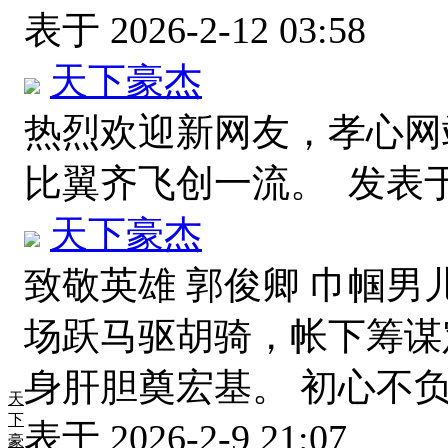
表于 2026-2-12 03:58
天下豪杰
热烈欢迎新网友，孝心网
比翼齐飞创一流。
发表于 2
天下豪杰
致敬英雄 郭俊卿 巾帼男
场跃马驱胡骑，帐下筹谋
身肝胆奠宏基。 初心不
天
下
表于 2026-2-9 21:07
豪