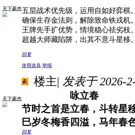
天下豪杰
五层战术优先级，运用自如好弈棋
确保生存金法则，解除致命铁戎机
王牌先手扩优势，情境稳心祛劣枝
超越大师藏陷阱，出其不意斗星移
回复
使用道具
举报
楼主
|
发表于 2026-2-5
咏立春
天下豪杰
节时之首是立春，斗转星
巳岁冬梅香四溢，马年春
回复