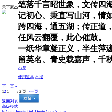
笔落千言昭世象，文传四
天下豪杰
记初心、秉直写山河，情
跨四海，通五湖；传正道
任风云翻覆，此心催鼓。
一纸华章凝正义，半生萍
留英名、青史载嘉声，千
回复
使用道具
举报
下一页 »
1
2
/ 2 页
下一页
返回列表
高级模式
B
Color
Image
Link
Quote
Code
Smilies