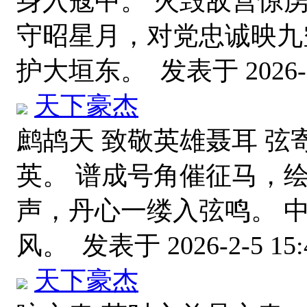
身入寇中。 火毁敌营惊
守昭星月，对党忠诚映九
护大垣东。
发表于 2026-2
天下豪杰
鹧鸪天 致敬英雄聂耳 
英。 谱成号角催征马，
声，丹心一缕入弦鸣。 
风。
发表于 2026-2-5 15:
天下豪杰