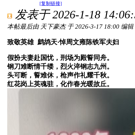
[复制链接]
发表于 2026-1-18 14:06:
本帖最后由 天下豪杰 于 2026-3-17 18:00 编辑
致敬英雄 鹧鸪天·悼周文雍陈铁军夫妇
假扮夫妻赴国忧，刑场为殿誓同舟。
钢刀难断情千缕，烈火淬钢志九州。
头可断，誓难休，枪声作礼耀千秋。
红花岗上英魂驻，化作春光暖故丘。