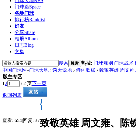
门球天地
BBS
门球迷
Space
各地门球
排行榜
Ranklist
好友
分享
Share
相册
Album
日志
Blog
文集
搜索
热搜:
门球规则
门球战术
搜索
中国门球网
»
门球天地
›
谈天说地
›
诗词歌赋
›
致敬英雄 周文
版主专区
1
2
/ 2 页
下一页
返回列表
致敬英雄 周文雍、陈
查看:
654
|
回复:
37