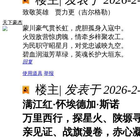
致敬英雄 贾力更（吉尔格勒）
天下豪杰
蒙川豪气贯长虹，虎胆孤身入寇中。
火毁敌营惊虏魄，情牵乡梓聚农工。
为民职守昭星月，对党忠诚映九空。
碧血润滋芳草绿，英魂长护大垣东。
回复
使用道具
举报
楼主
|
发表于 2026-2-8
满江红·怀埃德加·斯诺
万里西行，探星火、陕塬
亲见证、战旗漫卷，赤心