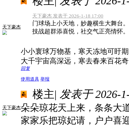
楼主
|
发表于 2026-1-1
天下豪杰 发表于 2026-1-18 17:00
门球场上小天地，妙趣横生大舞台。
天下豪杰
技战超群添喜悦，社交气正亮情怀。
小小寰球万物基，寒天冻地可盱期
大千宇宙高深远，寒去春来百花奇
回复
使用道具
举报
楼主
|
发表于 2026-1-2
朵朵琼花天上来，条条大
天下豪杰
家家乐把琼妃请，户户喜