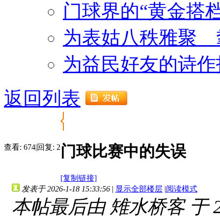
门球界的“黄金搭
为表姑八秩雅聚 
为益民好友的诗作
返回列表
门球比赛中的失误
查看:
674
|
回复:
2
[复制链接]
发表于 2026-1-18 15:33:56
|
显示全部楼层
|
阅读模式
本帖最后由 雉水桥客 于 2026