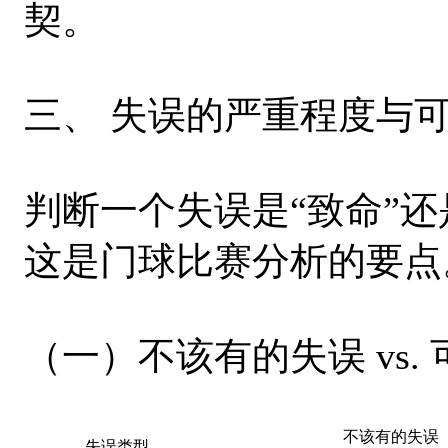
契。
三、 失误的严重程度与
判断一个失误是
“致命”
这是门球比赛分析的
要点
（一）不该有的失误 vs.
不该有的失误
失误类型