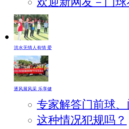
欢迎新网友－门球
洪水无情人有情 爱
逐风展风采 乐享健
专家解答门前球、
这种情况犯规吗？