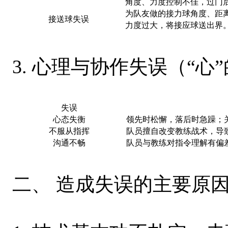
角度、力度控制不佳，过门
为队友做的接力球角度、距
接送球失误
力度过大，将接应球送出界
3. 心理与协作失误（“心
失误
心态失衡
领先时松懈，落后时急躁；
不服从指挥
队员擅自改变教练战术，导
沟通不畅
队员与教练对指令理解有偏
二、 造成失误的主要原