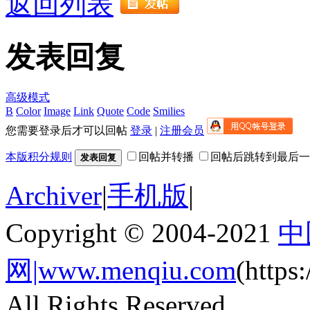
返回列表
发表回复
高级模式
B
Color
Image
Link
Quote
Code
Smilies
您需要登录后才可以回帖
登录
|
注册会员
本版积分规则
回帖并转播
回帖后跳转到最后一
发表回复
Archiver
|
手机版
|
Copyright © 2004-2021
中
网|www.menqiu.com
(http
All Rights Reserved.