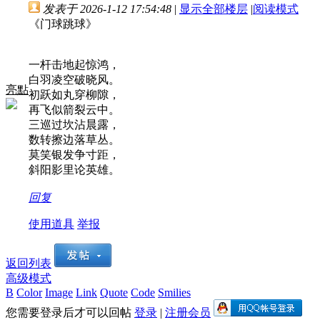
发表于 2026-1-12 17:54:48
|
显示全部楼层
|
阅读模式
《门球跳球》
一杆击地起惊鸿，
白羽凌空破晓风。
亮點
初跃如丸穿柳隙，
再飞似箭裂云中。
三巡过坎沾晨露，
数转擦边落草丛。
莫笑银发争寸距，
斜阳影里论英雄。
回复
使用道具
举报
返回列表
高级模式
B
Color
Image
Link
Quote
Code
Smilies
您需要登录后才可以回帖
登录
|
注册会员