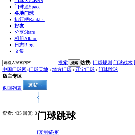
门球天地
BBS
门球迷
Space
各地门球
排行榜
Ranklist
好友
分享
Share
相册
Album
日志
Blog
文集
搜索
热搜:
门球规则
门球战术
搜索
中国门球网
»
门球天地
›
地方门球
›
辽宁门球
›
门球跳球
版主专区
返回列表
门球跳球
查看:
435
|
回复:
0
[复制链接]