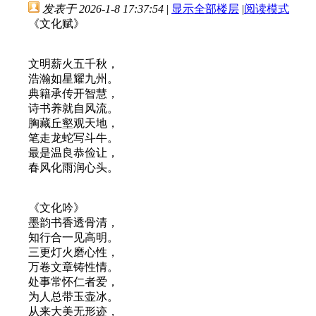
发表于 2026-1-8 17:37:54
|
显示全部楼层
|
阅读模式
《文化赋》
文明薪火五千秋，
浩瀚如星耀九州。
典籍承传开智慧，
诗书养就自风流。
胸藏丘壑观天地，
笔走龙蛇写斗牛。
最是温良恭俭让，
春风化雨润心头。
《文化吟》
墨韵书香透骨清，
知行合一见高明。
三更灯火磨心性，
万卷文章铸性情。
处事常怀仁者爱，
为人总带玉壶冰。
从来大美无形迹，