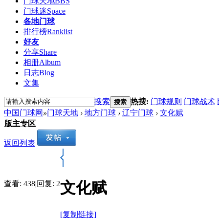
门球天地
BBS
门球迷
Space
各地门球
排行榜
Ranklist
好友
分享
Share
相册
Album
日志
Blog
文集
搜索
热搜:
门球规则
门球战术
搜索
中国门球网
»
门球天地
›
地方门球
›
辽宁门球
›
文化赋
版主专区
返回列表
文化赋
查看:
438
|
回复:
2
[复制链接]