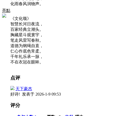
化雨春风润物声。
亮點
《文化颂》
智慧长河日夜流，
百家经典立潮头。
胸藏星斗观寰宇，
笔走风雷写春秋。
道德为纲绳自直，
仁心作底色常柔。
千年礼乐承一脉，
不在衣冠在眼眸。
点评
天下豪杰
好诗!
发表于 2026-1-9 09:53
评分