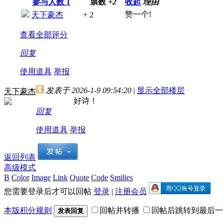
参与人数
1
票数
+2
收起
理由
赞一个!
天下豪杰
+ 2
查看全部评分
回复
使用道具
举报
发表于 2026-1-9 09:54:20
|
显示全部楼层
天下豪杰
好诗！
回复
使用道具
举报
返回列表
高级模式
B
Color
Image
Link
Quote
Code
Smilies
您需要登录后才可以回帖
登录
|
注册会员
本版积分规则
回帖并转播
回帖后跳转到最后一
发表回复