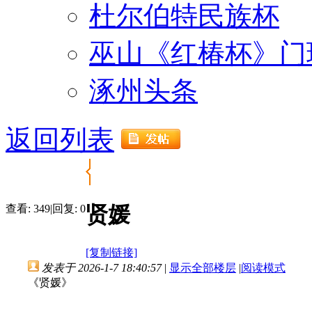
杜尔伯特民族杯
巫山《红椿杯》门
涿州头条
返回列表
贤媛
查看:
349
|
回复:
0
[复制链接]
发表于 2026-1-7 18:40:57
|
显示全部楼层
|
阅读模式
《贤媛》