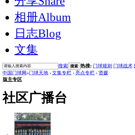
分享
Share
相册
Album
日志
Blog
文集
搜索
热搜:
门球规则
门球战术
搜索
中国门球网
»
门球天地
›
文集专栏
›
亮点专栏
›
贤媛
版主专区
社区广播台