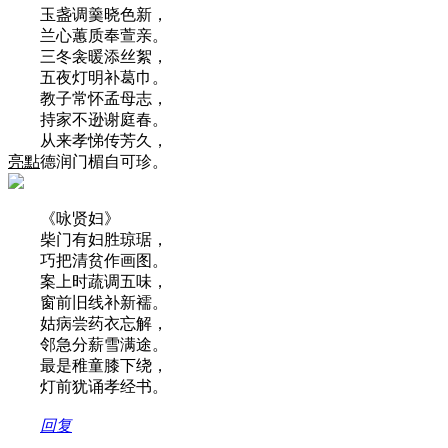
玉盏调羹晓色新，
兰心蕙质奉萱亲。
三冬衾暖添丝絮，
五夜灯明补葛巾。
教子常怀孟母志，
持家不逊谢庭春。
从来孝悌传芳久，
亮點
德润门楣自可珍。
《咏贤妇》
柴门有妇胜琼琚，
巧把清贫作画图。
案上时蔬调五味，
窗前旧线补新襦。
姑病尝药衣忘解，
邻急分薪雪满途。
最是稚童膝下绕，
灯前犹诵孝经书。
回复