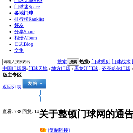
门球天地
BBS
门球迷
Space
各地门球
排行榜
Ranklist
好友
分享
Share
相册
Album
日志
Blog
文集
搜索
热搜:
门球规则
门球战术
搜索
中国门球网
»
门球天地
›
地方门球
›
黑龙江门球
›
齐齐哈尔门球
›
版主专区
返回列表
关于整顿门球网的通
查看:
738
|
回复:
14
[复制链接]