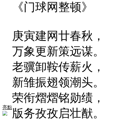
《门球网整顿》
庚寅建网廿春秋，
万象更新策远谋。
老骥卸鞍传薪火，
新雏振翅领潮头。
荣衔熠熠铭勋绩，
亮點
版务孜孜启壮猷。