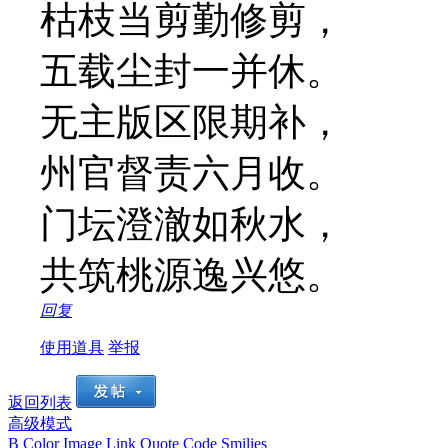
枯枝当剪勤修剪，
五载尘封一并休。
无主版区限期补，
州官督责六月收。
门坛澄澈如秋水，
共筑桃源逸兴悠。
回复
使用道具
举报
返回列表
高级模式
B
Color
Image
Link
Quote
Code
Smilies