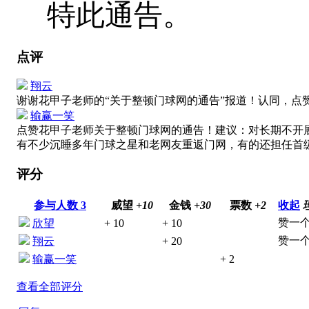
特此通告。
点评
翔云
谢谢花甲子老师的“关于整顿门球网的通告”报道！认同，点
输赢一笑
点赞花甲子老师关于整顿门球网的通告！建议：对长期不开
有不少沉睡多年门球之星和老网友重返门网，有的还担任首
评分
参与人数
3
威望
+10
金钱
+30
票数
+2
收起
赞一个
欣望
+ 10
+ 10
赞一个
翔云
+ 20
输赢一笑
+ 2
查看全部评分