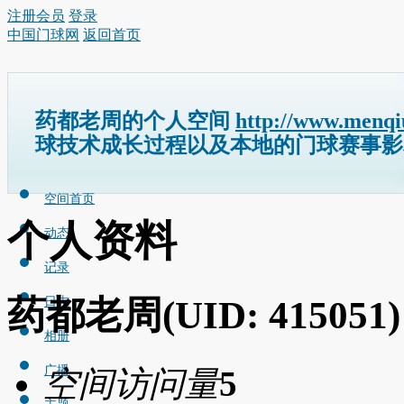
注册会员
登录
中国门球网
返回首页
药都老周的个人空间
http://www.menqi
球技术成长过程以及本地的门球赛事影
空间首页
个人资料
动态
记录
药都老周
(UID: 415051)
日志
相册
广播
空间访问量
5