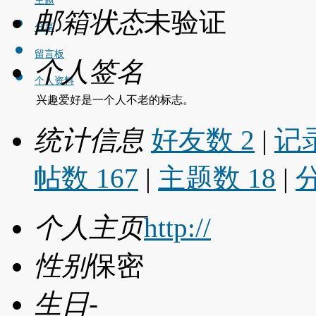
主题
邮箱状态
未验证
分享
留言板
个人签名
个人资料
兴趣爱好是一个人不老的标志。
统计信息
好友数 2
|
记录
帖数 167
|
主题数 18
|
个人主页
http://
性别
保密
生日
-