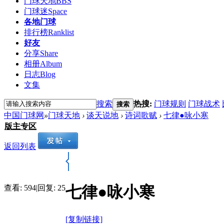
门球天地
BBS
门球迷
Space
各地门球
排行榜
Ranklist
好友
分享
Share
相册
Album
日志
Blog
文集
搜索
热搜:
门球规则
门球战术
搜索
中国门球网
»
门球天地
›
谈天说地
›
诗词歌赋
›
七律●咏小寒
版主专区
返回列表
七律●咏小寒
查看:
594
|
回复:
25
[复制链接]