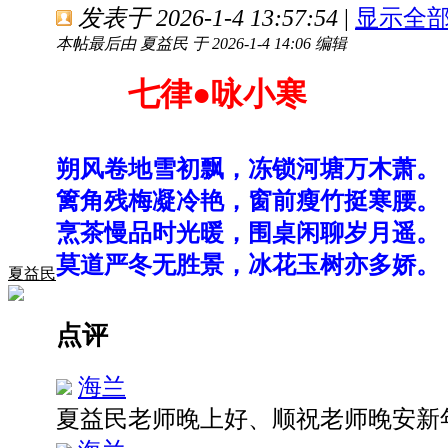
发表于 2026-1-4 13:57:54
|
显示全
本帖最后由 夏益民 于 2026-1-4 14:06 编辑
七律
●
咏小寒
朔风卷地雪初飘，冻锁河塘万木萧。
篱角残梅凝冷艳，窗前瘦竹挺寒腰。
烹茶慢品时光暖，围桌
闲聊岁月遥。
莫道严冬无胜景，冰花玉树亦多娇。
夏益民
点评
海兰
夏益民老师晚上好、顺祝老师晚安新