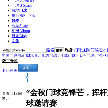
门球天地
BBS
门球迷
Space
各地门球
排行榜
Ranklist
好友
分享
Share
相册
Album
日志
Blog
文集
搜索
热搜:
门球规则
门球战术
搜索
中国门球网
»
门球天地
›
地方门球
›
江苏门球
›
太仓门球
›
“金秋
版主专区
返回列表
“金秋门球竞锋芒，挥杆
查看:
513
|
回
复:
4
球邀请赛