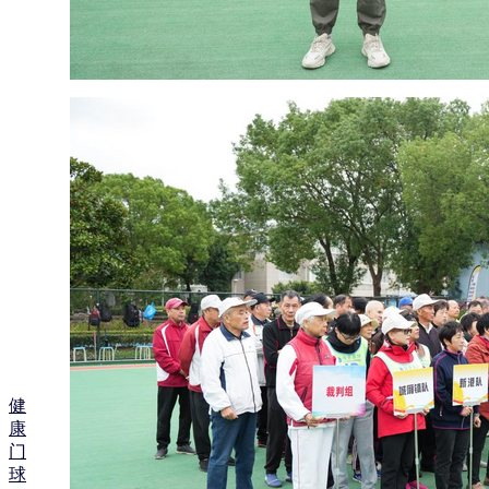
健
康
门
球