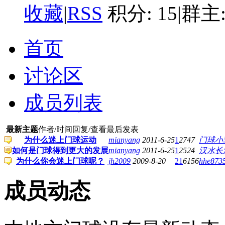
收藏
|
RSS
积分: 15
|
群主
首页
讨论区
成员列表
最新主题
作者/时间
回复/查看
最后发表
为什么迷上门球运动
mianyang
2011-6-25
1
2747
门球小
如何是门球得到更大的发展
mianyang
2011-6-25
1
2524
汉水长
为什么你会迷上门球呢？
jh2009
2009-8-20
21
6156
hhe873
成员动态