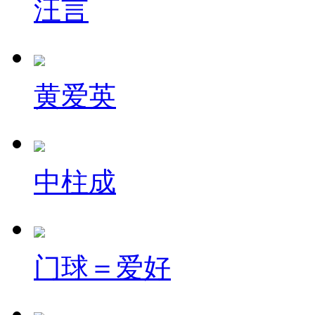
汪言
黄爱英
中柱成
门球＝爱好