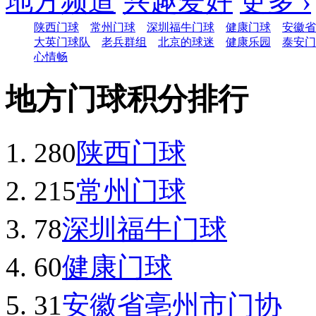
地方频道
兴趣爱好
更多 ›
陕西门球
常州门球
深圳福牛门球
健康门球
安徽省
大英门球队
老兵群组
北京的球迷
健康乐园
泰安门
心情畅
地方门球积分排行
280
陕西门球
215
常州门球
78
深圳福牛门球
60
健康门球
31
安徽省亳州市门协