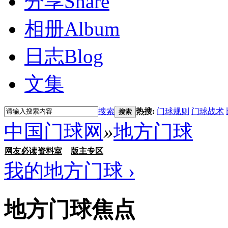
分享
Share
相册
Album
日志
Blog
文集
搜索
热搜:
门球规则
门球战术
搜索
中国门球网
»
地方门球
网友必读
资料室
版主专区
我的地方门球 ›
地方门球焦点