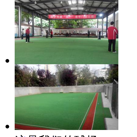
北仑门球欢迎您！
遂宁市庆五一老年
门球赛