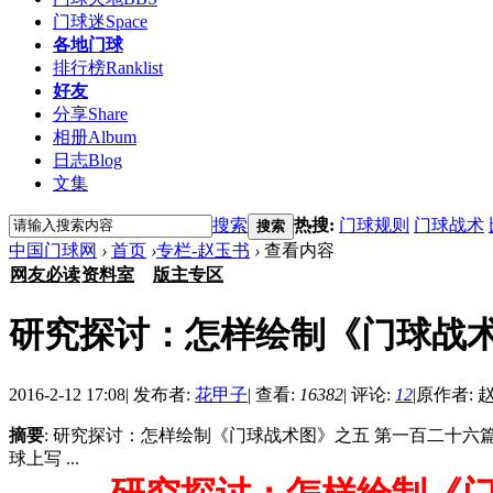
门球迷
Space
各地门球
排行榜
Ranklist
好友
分享
Share
相册
Album
日志
Blog
文集
搜索
热搜:
门球规则
门球战术
搜索
中国门球网
›
首页
›
专栏-赵玉书
›
查看内容
网友必读
资料室
版主专区
研究探讨：怎样绘制《门球战
2016-2-12 17:08
|
发布者:
花甲子
|
查看:
16382
|
评论:
12
|
原作者: 
摘要
: 研究探讨：怎样绘制《门球战术图》之五 第一百二十
球上写 ...