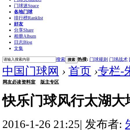
门球迷
Space
各地门球
排行榜
Ranklist
好友
分享
Share
相册
Album
日志
Blog
文集
搜索
热搜:
门球规则
门球战术
搜索
中国门球网
›
首页
›
专栏-
网友必读
资料室
版主专区
快乐门球风行太湖大
2016-1-26 21:25
|
发布者: