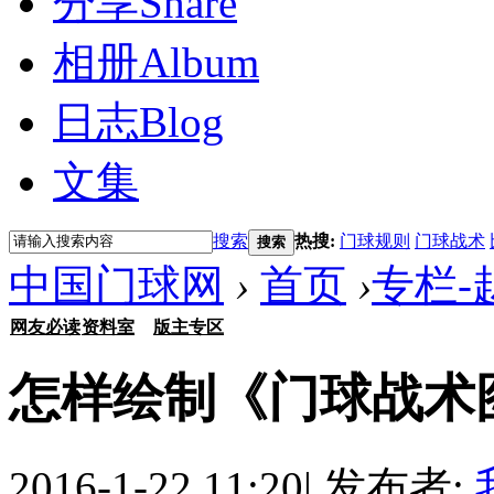
分享
Share
相册
Album
日志
Blog
文集
搜索
热搜:
门球规则
门球战术
搜索
中国门球网
›
首页
›
专栏-
网友必读
资料室
版主专区
怎样绘制《门球战术
2016-1-22 11:20
|
发布者: