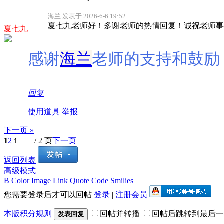
海兰 发表于 2026-6-6 19:52
夏七九老师好！多谢老师的热情回复！诚祝老师事
夏七九
感谢
海兰
老师的支持和鼓励
回复
使用道具
举报
下一页 »
1
2
/ 2 页
下一页
返回列表
高级模式
B
Color
Image
Link
Quote
Code
Smilies
您需要登录后才可以回帖
登录
|
注册会员
本版积分规则
回帖并转播
回帖后跳转到最后一
发表回复