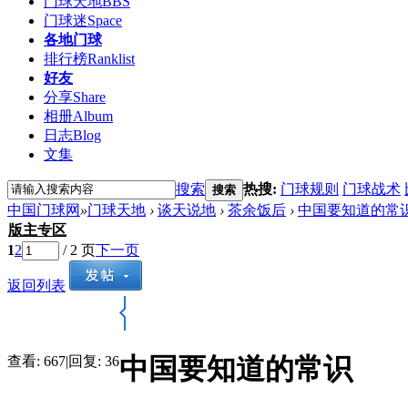
门球天地
BBS
门球迷
Space
各地门球
排行榜
Ranklist
好友
分享
Share
相册
Album
日志
Blog
文集
搜索
热搜:
门球规则
门球战术
搜索
中国门球网
»
门球天地
›
谈天说地
›
茶余饭后
›
中国要知道的常
版主专区
1
2
/ 2 页
下一页
返回列表
中国要知道的常识
查看:
667
|
回复:
36