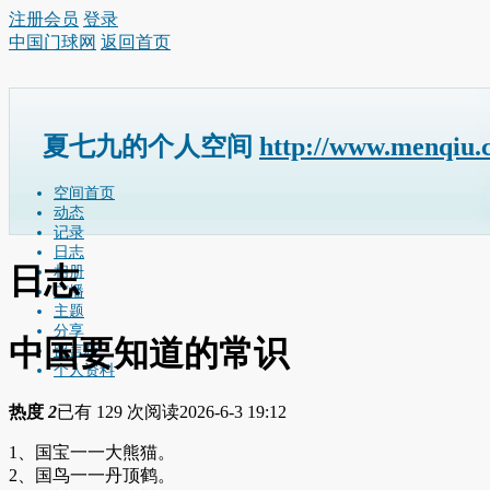
注册会员
登录
中国门球网
返回首页
夏七九的个人空间
http://www.menqiu.
空间首页
动态
记录
日志
日志
相册
广播
主题
分享
中国要知道的常识
留言板
个人资料
热度
2
已有 129 次阅读
2026-6-3 19:12
1、国宝一一大熊猫。
2、国鸟一一丹顶鹤。