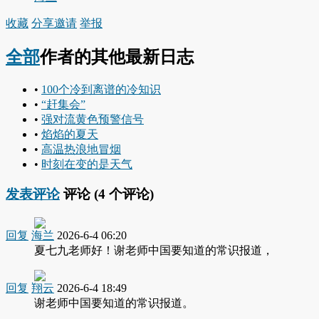
收藏
分享
邀请
举报
全部
作者的其他最新日志
•
100个冷到离谱的冷知识
•
“赶集会”
•
强对流黄色预警信号
•
焰焰的夏天
•
高温热浪地冒烟
•
时刻在变的是天气
发表评论
评论 (
4
个评论)
回复
海兰
2026-6-4 06:20
夏七九老师好！谢老师中国要知道的常识报道，
回复
翔云
2026-6-4 18:49
谢老师中国要知道的常识报道。