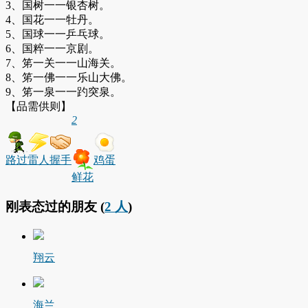
3、国树一一银杏树。
4、国花一一牡丹。
5、国球一一乒乓球。
6、国粹一一京剧。
7、笫一关一一山海关。
8、笫一佛一一乐山大佛。
9、笫一泉一一趵突泉。
【品需供则】
2
路过
雷人
握手
鸡蛋
鲜花
刚表态过的朋友 (
2 人
)
翔云
海兰