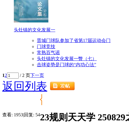
头灶镇的文化发展一
晋城门球队参加了省第17届运动会门
门球竞技
常熟百气谣
头灶镇的文化发展一瞥（七）
击球姿势是门球的“内功心法”
1
2
/ 2 页
下一页
返回列表
23规则天天学 250829
查看:
1953
|
回复:
54