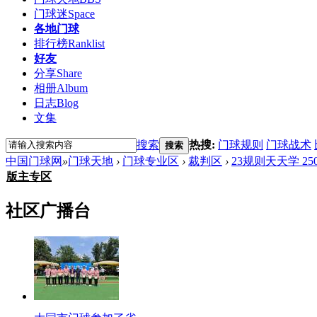
门球迷
Space
各地门球
排行榜
Ranklist
好友
分享
Share
相册
Album
日志
Blog
文集
搜索
热搜:
门球规则
门球战术
搜索
中国门球网
»
门球天地
›
门球专业区
›
裁判区
›
23规则天天学 250
版主专区
社区广播台