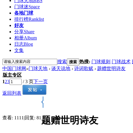
门球天地
BBS
门球迷
Space
各地门球
排行榜
Ranklist
好友
分享
Share
相册
Album
日志
Blog
文集
搜索
热搜:
门球规则
门球战术
搜索
中国门球网
»
门球天地
›
谈天说地
›
诗词歌赋
›
题赠世明诗友
版主专区
1
2
3
/ 3 页
下一页
返回列表
题赠世明诗友
查看:
1111
|
回复:
81