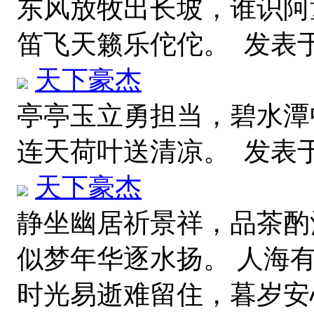
东风放牧出长坡，谁识阿
笛飞天籁乐佗佗。
发表于 2
天下豪杰
亭亭玉立勇担当，碧水潭
连天荷叶送清凉。
发表于 2
天下豪杰
静坐幽居祈景祥，品茶酌
似梦年华逐水扬。 人海
时光易逝难留住，暮岁