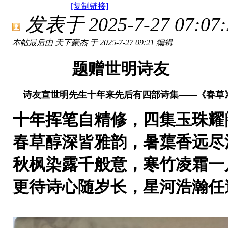
[复制链接]
发表于 2025-7-27 07:07:
本帖最后由 天下豪杰 于 2025-7-27 09:21 编辑
题赠世明诗友
诗友宣世明先生十年来先后有四部诗集——《春草
十年挥笔自精修，四集玉珠耀
春草醇深皆雅韵，暑蕖香远尽
秋枫染露千般意，寒竹凌霜一
更待诗心随岁长，星河浩瀚任