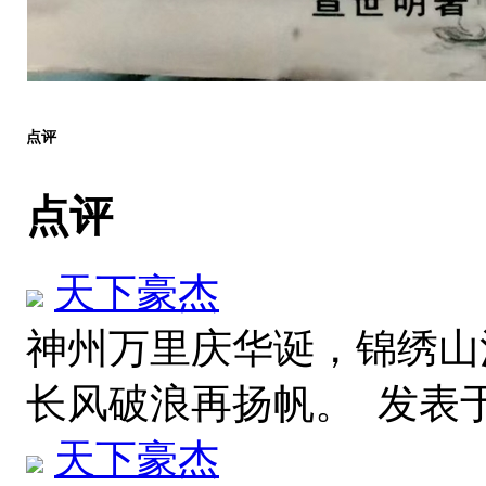
点评
点评
天下豪杰
神州万里庆华诞，锦绣山
长风破浪再扬帆。
发表于 2
天下豪杰