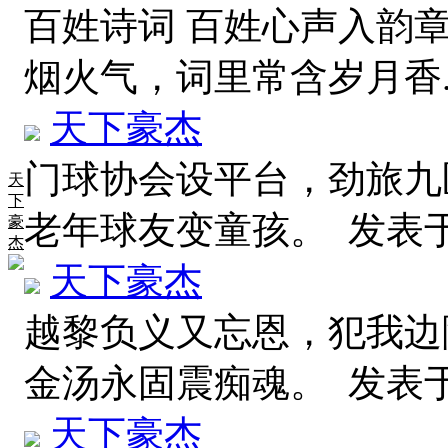
百姓诗词 百姓心声入韵
烟火气，词里常含岁月香
天下豪杰
门球协会设平台，劲旅九
天
下
老年球友变童孩。
发表于 2
豪
杰
天下豪杰
越黎负义又忘恩，犯我边
金汤永固震痴魂。
发表于 2
天下豪杰