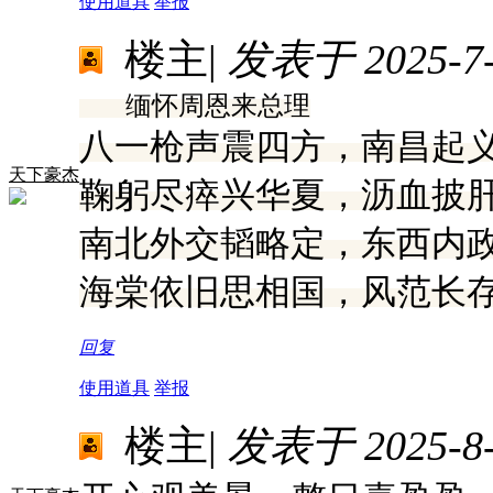
使用道具
举报
楼主
|
发表于 2025-7-3
缅怀周恩来总理
八一枪声震四方，南昌起
天下豪杰
鞠躬尽瘁兴华夏，沥血披
南北外交韬略定，东西内
海棠依旧思相国，风范长
回复
使用道具
举报
楼主
|
发表于 2025-8-2