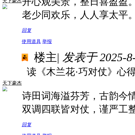
开心观美景，整日喜盈盈
天下豪杰
老少同欢乐，人人享太平
回复
使用道具
举报
楼主
|
发表于 2025-8-4
读《木兰花·巧对仗》心
天下豪杰
诗田词海溢芬芳，古韵今
双调四联皆对仗，谨严工
回复