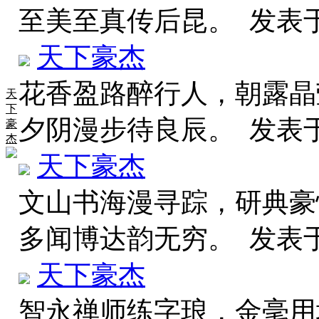
至美至真传后昆。
发表于 
天下豪杰
花香盈路醉行人，朝露晶
天
下
夕阴漫步待良辰。
发表于 
豪
杰
天下豪杰
文山书海漫寻踪，研典豪
多闻博达韵无穷。
发表于 
天下豪杰
智永禅师练字琅，金毫用