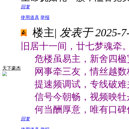
回复
使用道具
举报
楼主
|
发表于 2025-7-3
旧居十一间，廿七梦魂牵
危楼虽易主，新舍四楹
天下豪杰
网事牵三友，情丝越数
提速频调试，专线破难
信号今朝畅，视频映牡
何当酬厚意，唯有口碑
回复