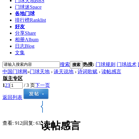
门球天地
BBS
门球迷
Space
各地门球
排行榜
Ranklist
好友
分享
Share
相册
Album
日志
Blog
文集
搜索
热搜:
门球规则
门球战术
搜索
中国门球网
»
门球天地
›
谈天说地
›
诗词歌赋
›
读帖感言
版主专区
1
2
3
/ 3 页
下一页
返回列表
读帖感言
查看:
912
|
回复:
63