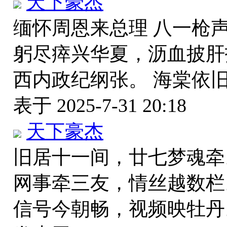
天下豪杰
缅怀周恩来总理 八一枪
躬尽瘁兴华夏，沥血披肝
西内政纪纲张。 海棠依
表于 2025-7-31 20:18
天下豪杰
旧居十一间，廿七梦魂牵
网事牵三友，情丝越数栏
信号今朝畅，视频映牡丹