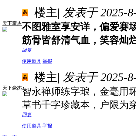
楼主
|
发表于 2025-8-9
天下豪杰
不图雅室享安详，偏爱赛
筋骨皆舒清气血，笑容灿
回复
使用道具
举报
楼主
|
发表于 2025-8-9
天下豪杰
智永禅师练字琅，金毫用
草书千字珍藏本，户限为
回复
使用道具
举报