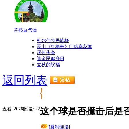
常熟百气谣
杜尔伯特民族杯
巫山《红椿杯》门球赛花絮
涿州头条
迎全民健身日
立秋的祝福
返回列表
这个球是否撞击后是
查看:
2076
|
回复:
22
[复制链接]