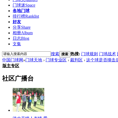
门球迷
Space
各地门球
排行榜
Ranklist
好友
分享
Share
相册
Album
日志
Blog
文集
搜索
热搜:
门球规则
门球战术
搜索
中国门球网
»
门球天地
›
门球专业区
›
裁判区
›
这个球是否撞击
版主专区
社区广播台