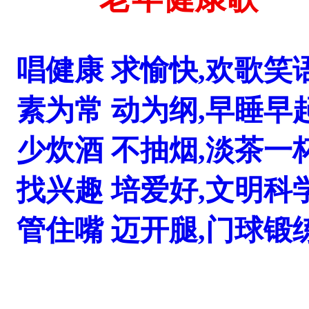
唱健康 求愉快,欢歌笑
素为常 动为纲,早睡早
少炊酒 不抽烟,淡茶一
找兴趣 培爱好,文明科
管住嘴 迈开腿,门球锻