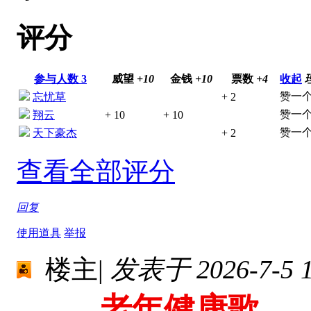
评分
参与人数
3
威望
+10
金钱
+10
票数
+4
收起
赞一个
忘忧草
+ 2
赞一个
翔云
+ 10
+ 10
赞一个
天下豪杰
+ 2
查看全部评分
回复
使用道具
举报
楼主
|
发表于 2026-7-5 1
老年健康歌