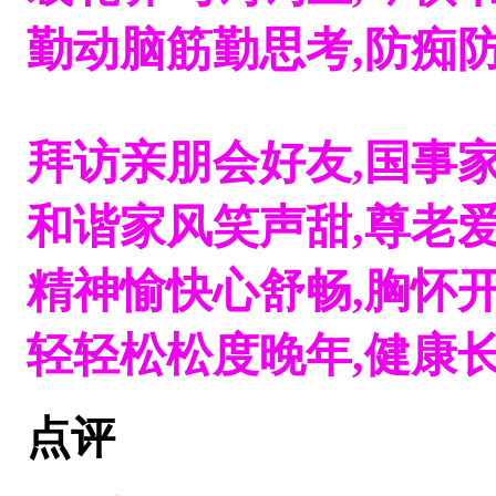
勤动脑筋勤思考,防痴防
拜访亲朋会好友,国事家
和谐家风笑声甜,尊老爱
精神愉快心舒畅,胸怀开
轻轻松松度晚年,健康长
点评