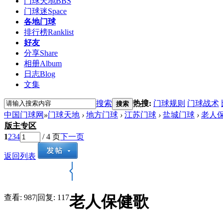
门球天地
BBS
门球迷
Space
各地门球
排行榜
Ranklist
好友
分享
Share
相册
Album
日志
Blog
文集
搜索
热搜:
门球规则
门球战术
搜索
中国门球网
»
门球天地
›
地方门球
›
江苏门球
›
盐城门球
›
老人
版主专区
1
2
3
4
/ 4 页
下一页
返回列表
老人保健歌
查看:
987
|
回复:
117