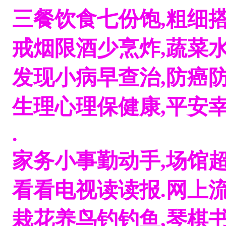
三餐饮食七份饱,粗细搭
戒烟限酒少烹炸,蔬菜水
发现小病早查治,防癌防
生理心理保健康,平安幸
.
家务小事勤动手,场馆超
看看电视读读报.网上流
栽花养鸟钓钓鱼,琴棋书