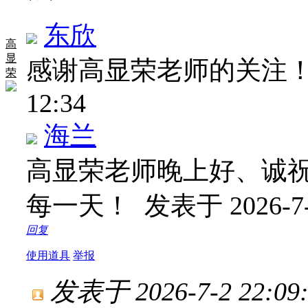
东欣
高
显
感谢高显荣老师的关注
荣
12:34
海兰
高显荣老师晚上好、诚
每一天！
发表于 2026-7-
回复
使用道具
举报
发表于 2026-7-2 22:09: