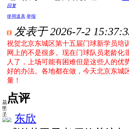
回复
使用道具
举报
发表于 2026-7-2 15:37:3
祝贺北京东城区第十五届门球新学员培
网上的不是很多。现在门球队员老龄化
人了，上场可能有困难但是这些人的优
好的办法。各地都在做，今天北京东城区
量！
点评
花
甲
子
东欣