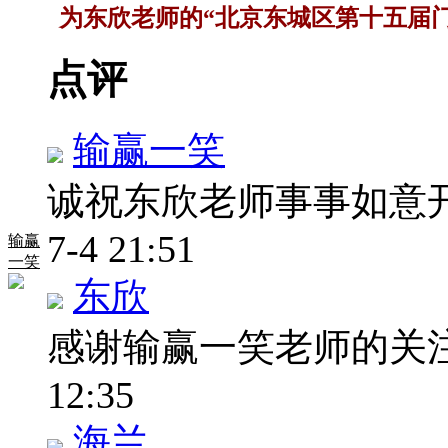
为东欣老师的“北京东城区第十五届
点评
输赢一笑
诚祝东欣老师事事如意
7-4 21:51
输赢
一笑
东欣
感谢输赢一笑老师的关
12:35
海兰