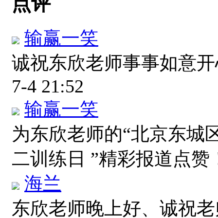
点评
输赢一笑
诚祝东欣老师事事如意
7-4 21:52
输赢一笑
为东欣老师的“北京东城
二训练日 ”精彩报道点
海兰
东欣老师晚上好、诚祝老