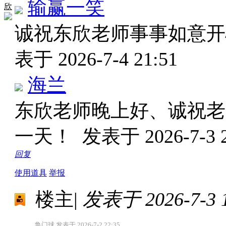
输赢一笑
欣
诚祝东欣老师事事如意
表于 2026-7-4 21:51
海兰
东欣老师晚上好、诚祝老
一天！
发表于 2026-7-3 2
回复
使用道具
举报
楼主
|
发表于 2026-7-3 1
鲁门球 发表于 2026-7-2 22:35