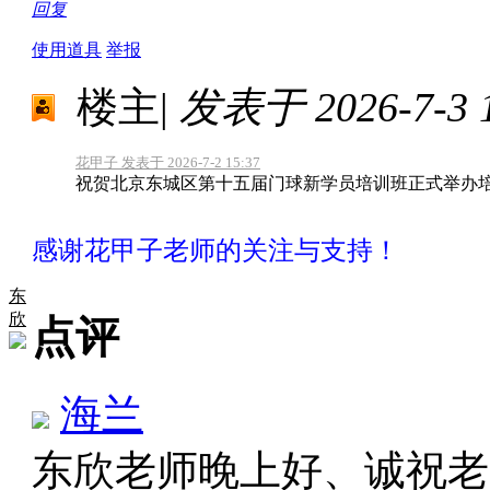
回复
使用道具
举报
楼主
|
发表于 2026-7-3 1
花甲子 发表于 2026-7-2 15:37
祝贺北京东城区第十五届门球新学员培训班正式举办培训
感谢花甲子老师的关注与支持！
东
欣
点评
海兰
东欣老师晚上好、诚祝老