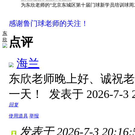
为东欣老师的“北京东城区第十届门球新学员培训球周
感谢鲁门球老师的关注！
东
点评
欣
海兰
东欣老师晚上好、诚祝老
一天！
发表于 2026-7-3 2
回复
使用道具
举报
发表于 2026-7-3 20:16: