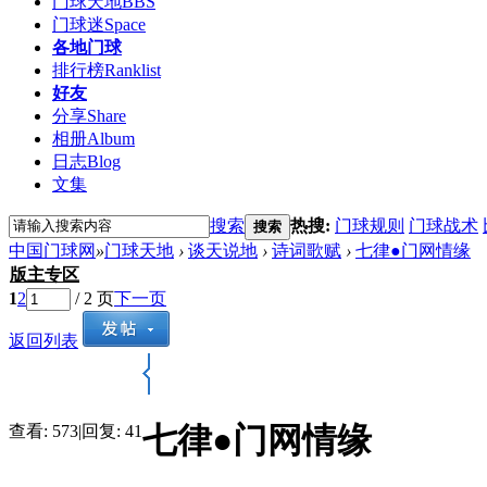
门球天地
BBS
门球迷
Space
各地门球
排行榜
Ranklist
好友
分享
Share
相册
Album
日志
Blog
文集
搜索
热搜:
门球规则
门球战术
搜索
中国门球网
»
门球天地
›
谈天说地
›
诗词歌赋
›
七律●门网情缘
版主专区
1
2
/ 2 页
下一页
返回列表
七律●门网情缘
查看:
573
|
回复:
41