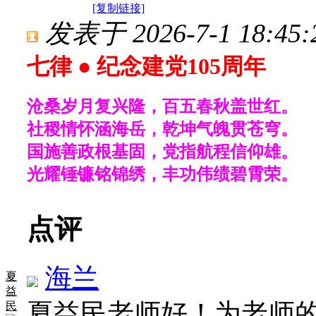
[复制链接]
发表于 2026-7-1 18:45:
七律 ●
纪念建党105周年
沧桑岁月复兴隆，百五春秋盖世红。
社稷情怀涵海岳，乾坤气魄贯苍穹。
国施善政根基固，党指航程信仰雄。
光耀锤镰铭锦绣，丰功伟绩碧霄荣。
点评
海兰
夏
益
夏益民老师好！为老师的七
民