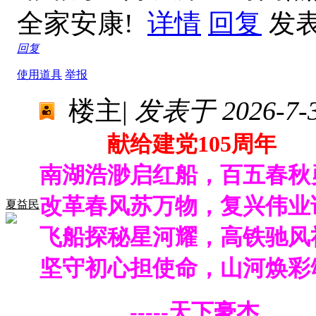
全家安康!
详情
回复
发表于
回复
使用道具
举报
楼主
|
发表于 2026-7-3 
献给建党105周年
南湖浩渺启红船，百五春秋
改革春风苏万物，复兴伟业
夏益民
飞船探秘星河耀，高铁驰风
坚守初心担使命，山河焕彩
-----天下豪杰