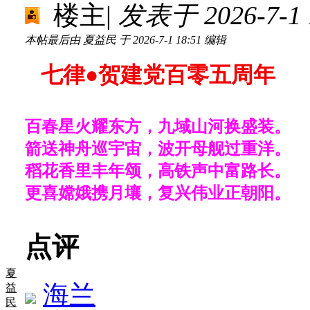
楼主
|
发表于 2026-7-1 1
本帖最后由 夏益民 于 2026-7-1 18:51 编辑
七律●贺建党百零五周年
百春星火耀东方，九域山河换盛装。
箭送神舟巡宇宙，波开母舰过重洋。
稻花香里丰年颂，高铁声中富路长。
更喜嫦娥携月壤，复兴伟业正朝阳。
点评
夏
海兰
益
民