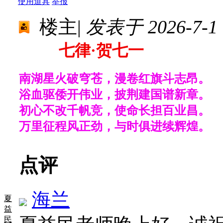
使用道具
举报
楼主
|
发表于 2026-7-1 
七律·贺七一
南湖星火破穹苍，漫卷红旗斗志昂。
浴血驱倭开伟业，披荆建国谱新章。
初心不改千帆竞，使命长担百业昌。
万里征程风正劲，与时俱进续辉煌。
点评
海兰
夏
益
民