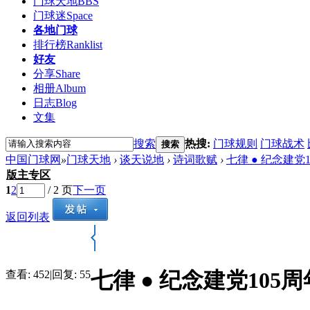
门球天地
BBS
门球迷
Space
各地门球
排行榜
Ranklist
好友
分享
Share
相册
Album
日志
Blog
文集
搜索
热搜:
门球规则
门球战术
搜索
中国门球网
»
门球天地
›
谈天说地
›
诗词歌赋
›
七律 ● 纪念建党
版主专区
1
2
/ 2 页
下一页
返回列表
七律 ● 纪念建党105周
查看:
452
|
回复:
55