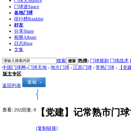
门球天地
BBS
门球迷
Space
各地门球
排行榜
Ranklist
好友
分享
Share
相册
Album
日志
Blog
文集
搜索
热搜:
门球规则
门球战术
搜索
中国门球网
»
门球天地
›
地方门球
›
江苏门球
›
常熟门球
›
【党
版主专区
返回列表
【党建】记常熟市门球
查看:
292
|
回复:
8
[复制链接]