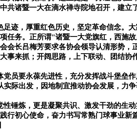
中共诸暨一大在滴水禅寺院地召开，建立
色足迹，厚重红色历史，坚定革命信念。大
项任务。正所谓
"
诸暨一大党旗红，西施故
会会长吕梅芳要求各协会领导认清形势，
大事来抓；开阔思路，上下联动、团结协
体党员要永葆先进性，充分发挥战斗堡垒作
从实际出发，因地制宜推动协会发展，力争
党性锤炼，更是凝聚共识、激发干劲的生动
践行初心使命，奋力书写常熟门球事业新
日