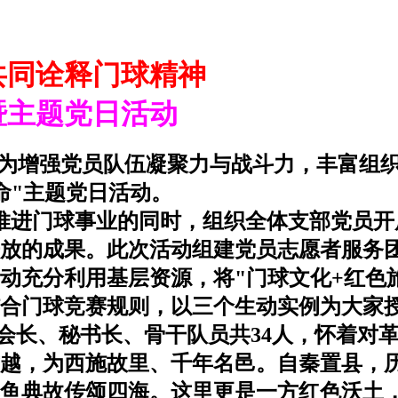
共同诠释门球精神
暨主题党日活动
，为增强党员队伍凝聚力与战斗力，丰富组
命
"
主题党日活动。
推进门球事业的同时，组织全体支部党员开
放的成果。此次活动组建党员志愿者服务
动充分利用基层资源，将
"
门球文化
+
红色
合门球竞赛规则，以三个生动实例为大家
会长、秘书长、骨干队员共
34
人，怀着对
越，为西施故里、千年名邑。自秦置县，
鱼典故传颂四海。这里更是一方红色沃土