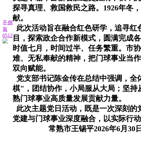
探寻真理、救国救民之路。
1926
年冬，
献。
不倒
此次活动旨在融合红色研学，追寻红
翁
0512
目，探索政企合作新模式，圆满完成各
时值七月，时间过半、任务繁重。市协
难、无私奉献的精神，把门球事业当作
双向赋能。
党支部书记陈金传在总结中强调，全
棋
"
，团结协作，小局服从大局；坚持
熟门球事业高质量发展贡献力量。
此次主题党日活动，既是一次深刻的
党建与门球事业深度融合，以实际行动
常熟市王锡平
2026
年
6
月
30