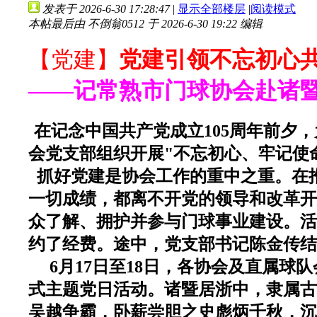
发表于 2026-6-30 17:28:47
|
显示全部楼层
|
阅读模式
本帖最后由 不倒翁0512 于 2026-6-30 19:22 编辑
【党建】
党建引领不忘初心
——记常熟市门球协会赴诸
在记念中国共产党成立105周年前夕
会党支部组织开展
"
不忘初心、牢记使
抓好党建是协会工作的重中之重。在
一切成绩，都离不开党的领导和改革开
众了解、拥护并参与门球事业建设。活
约了经费。途中，党支部书记陈金传结
6
月
17
日至
18
日，各协会及直属球队
式主题党日活动。诸暨居浙中，隶属古
吴越争霸，卧薪尝胆之史彪炳千秋，沉