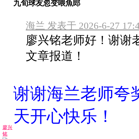
九旬球友忽变喂魚郎
海兰 发表于 2026-6-27 17:
廖兴铭老师好！谢谢
文章报道！
谢谢海兰老师夸
天开心快乐！
廖兴
铭