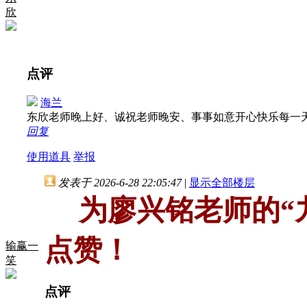
欣
点评
海兰
东欣老师晚上好、诚祝老师晚安、事事如意开心快乐每一
回复
使用道具
举报
发表于 2026-6-28 22:05:47
|
显示全部楼层
为廖兴铭老师的“
点赞！
输赢一
笑
点评