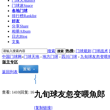
门球天地
BBS
门球迷
Space
各地门球
排行榜
Ranklist
好友
分享
Share
相册
Album
日志
Blog
文集
搜索
热搜:
门球规则
门球战术
搜索
中国门球网
»
门球天地
›
地方门球
›
四川门球
›
九旬球友忽变喂
版主专区
返回列表
九旬球友忽变喂魚郎
查看:
1410
|
回复:
16
[复制链接]