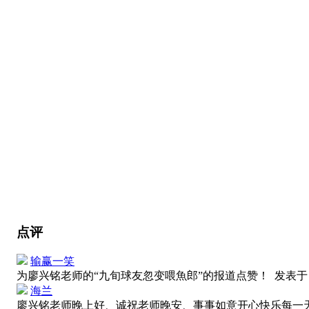
点评
输赢一笑
为廖兴铭老师的“九旬球友忽变喂魚郎”的报道点赞！
发表于 20
海兰
廖兴铭老师晚上好、诚祝老师晚安、事事如意开心快乐每一