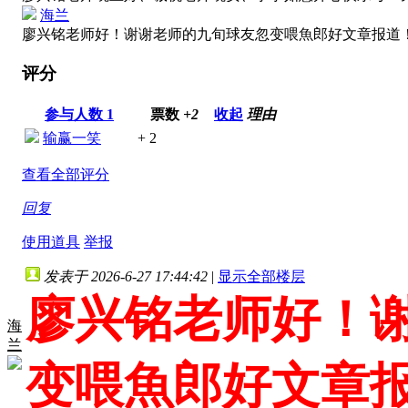
海兰
廖兴铭老师好！谢谢老师的九旬球友忽变喂魚郎好文章报道
评分
参与人数
1
票数
+2
收起
理由
输赢一笑
+ 2
查看全部评分
回复
使用道具
举报
发表于 2026-6-27 17:44:42
|
显示全部楼层
廖兴铭老师好！
海
兰
变喂魚郎好文章