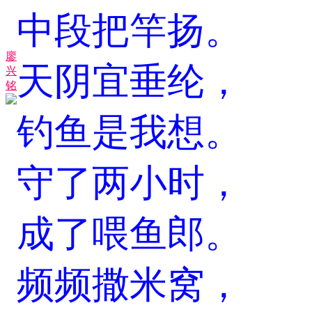
中段把竿扬。
廖
天阴宜垂纶，
兴
铭
钓鱼是我想。
守了两小时，
成了喂鱼郎。
频频撒米窝，