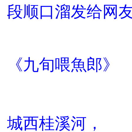
段顺口溜发给网友
《九旬喂魚郎》
城西桂溪河，