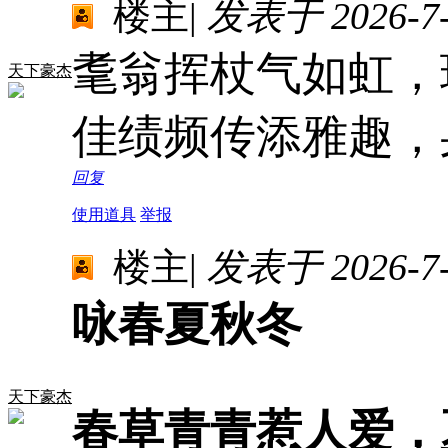
楼主
|
发表于 2026-7-4
耄翁挥杖气如虹，
天下豪杰
佳绩频传添雅趣，
回复
使用道具
举报
楼主
|
发表于 2026-7-5
咏春夏秋冬
天下豪杰
春草青青惹人爱，