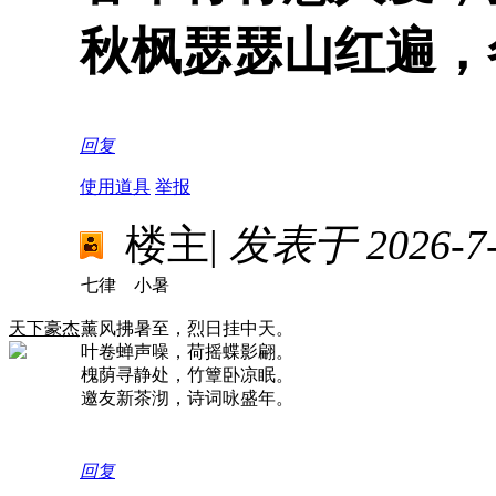
秋枫瑟瑟山红遍，
回复
使用道具
举报
楼主
|
发表于 2026-7-8
七律 小暑
天下豪杰
薰风拂暑至，烈日挂中天。
叶卷蝉声噪，荷摇蝶影翩。
槐荫寻静处，竹簟卧凉眠。
邀友新茶沏，诗词咏盛年。
回复