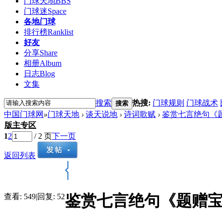
门球天地
BBS
门球迷
Space
各地门球
排行榜
Ranklist
好友
分享
Share
相册
Album
日志
Blog
文集
搜索
热搜:
门球规则
门球战术
搜索
中国门球网
»
门球天地
›
谈天说地
›
诗词歌赋
›
鉴赏七言绝句《
版主专区
1
2
/ 2 页
下一页
返回列表
鉴赏七言绝句《题赠
查看:
549
|
回复:
52