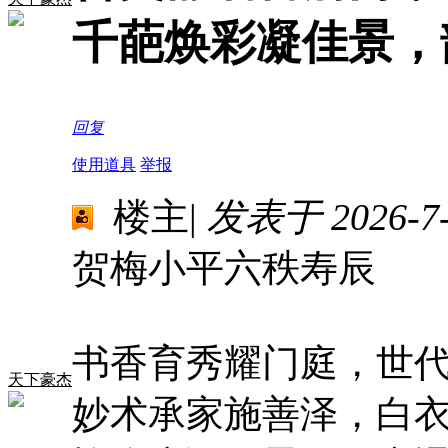
千葩焕彩凝佳景，
回复
使用道具
举报
楼主
|
发表于 2026-7-1
贺梅小平六秩寿辰
书香育秀耀门庭，世
天下豪杰
妙术承家施善泽，白