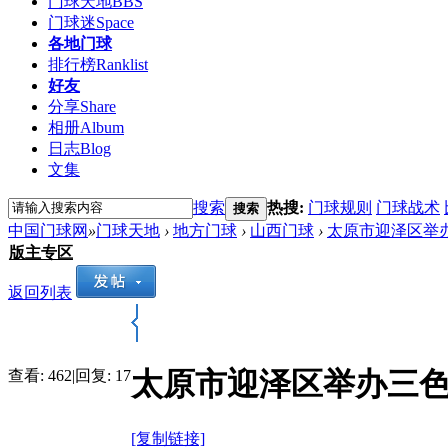
门球天地
BBS
门球迷
Space
各地门球
排行榜
Ranklist
好友
分享
Share
相册
Album
日志
Blog
文集
搜索
热搜:
门球规则
门球战术
搜索
中国门球网
»
门球天地
›
地方门球
›
山西门球
›
太原市迎泽区举
版主专区
返回列表
太原市迎泽区举办三
查看:
462
|
回复:
17
[复制链接]