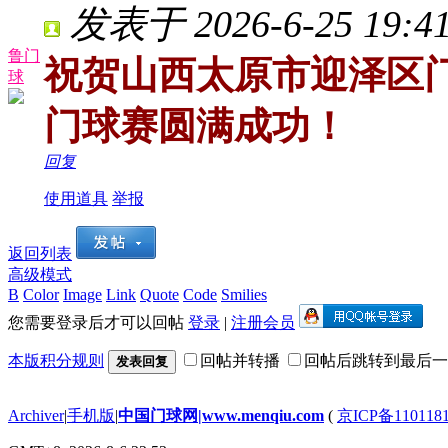
发表于 2026-6-25 19:41
鲁门
祝贺山西太原市迎泽区门
球
门球赛圆满成功！
回复
使用道具
举报
返回列表
高级模式
B
Color
Image
Link
Quote
Code
Smilies
您需要登录后才可以回帖
登录
|
注册会员
本版积分规则
回帖并转播
回帖后跳转到最后一
发表回复
Archiver
|
手机版
|
中国门球网|www.menqiu.com
(
京ICP备110118