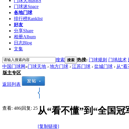
门球天地
BBS
门球迷
Space
各地门球
排行榜
Ranklist
好友
分享
Share
相册
Album
日志
Blog
文集
搜索
热搜:
门球规则
门球战术
搜索
中国门球网
»
门球天地
›
地方门球
›
江苏门球
›
盐城门球
›
从“看
版主专区
返回列表
从“看不懂”到“全国
查看:
486
|
回复:
25
[复制链接]