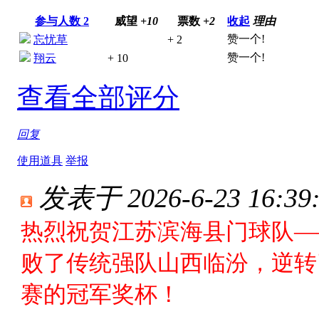
参与人数
2
威望
+10
票数
+2
收起
理由
赞一个!
忘忧草
+ 2
赞一个!
翔云
+ 10
查看全部评分
回复
使用道具
举报
发表于 2026-6-23 16:39
热烈祝贺江苏滨海县门球队—
败了传统强队山西临汾，逆转
赛的冠军奖杯！