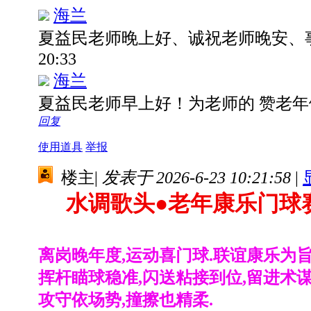
海兰
夏益民老师晚上好、诚祝老师晚安、
20:33
海兰
夏益民老师早上好！为老师的 赞老年
回复
使用道具
举报
楼主
|
发表于 2026-6-23 10:21:58
|
水调歌头
●
老年康乐门球
离岗晚年度,运动喜门球.联谊康乐为旨
挥杆瞄球稳准,闪送粘接到位,留进术谋
攻守依场势,撞擦也精柔.