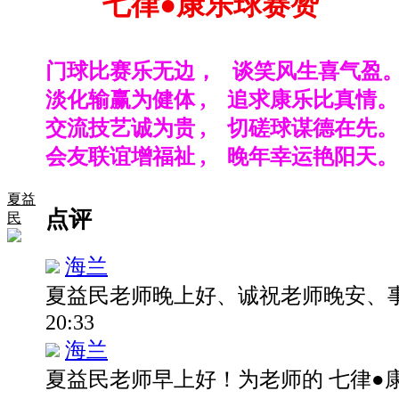
七律
●
康乐球赛赞
门球比赛乐无边， 谈笑风生喜气盈
淡化输赢为健体 , 追求康乐比真情。
交流技艺诚为贵 , 切磋球谋德在先。
会友联谊增福祉 , 晚年幸运艳阳天。
夏益
点评
民
海兰
夏益民老师晚上好、诚祝老师晚安、
20:33
海兰
夏益民老师早上好！为老师的 七律●