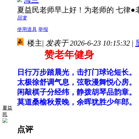
夏益民老师早上好！为老师的 七律
回复
使用道具
举报
楼主
|
发表于 2026-6-23 10:15:32
|
赞老年健身
日行万步踏晨光，击打门球论短长。
太极徐舒调气息，弦歌漫舞悦心房。
闲敲棋子分经纬，静拨胡琴品韵章。
莫道桑榆秋景晚，余晖犹胜少年郎。
夏益
民
点评