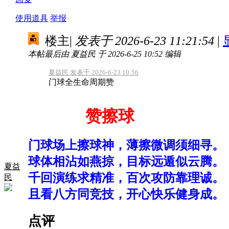
使用道具
举报
楼主
|
发表于 2026-6-23 11:21:54
|
本帖最后由 夏益民 于 2026-6-25 10:52 编辑
夏益民 发表于 2026-6-23 10:56
门球全生命周期赞
赞擦球
门球场上擦球神，薄擦微调须细寻。
球体相沾如燕掠，目标远遁似云腾。
夏益
千回演练求精准，百次攻防靠理诚。
民
且看八方同竞技，开心快乐健身成。
点评