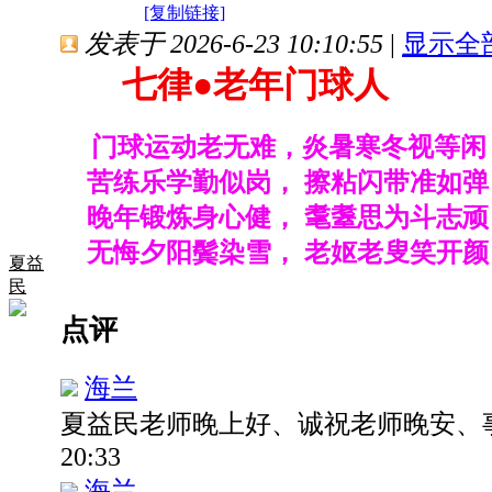
[复制链接]
发表于 2026-6-23 10:10:55
|
显示全
七律
●老年门球人
门球运动老无难，炎暑寒冬视等闲
苦练乐学勤似岗， 擦粘闪带准如弹
晚年锻炼身心健， 耄耋思为斗志顽
无悔夕阳鬓染雪， 老妪老叟笑开颜 
夏益
民
点评
海兰
夏益民老师晚上好、诚祝老师晚安、
20:33
海兰