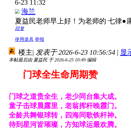
6-23 11:32
海兰
夏益民老师早上好！为老师的 七律●
回复
使用道具
举报
楼主
|
发表于 2026-6-23 10:56:54
|
显
本帖最后由 夏益民 于 2026-6-25 10:49 编辑
门球全生命周期赞
门球之道贵全生，老少同台集大成。
童子击球晨露里，老翁挥杆晚霞门。
全龄共舞银球转，四海同歌铁杆神。
待到星河皆璀璨，方知球运最欢腾。