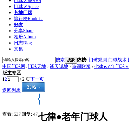
门球天地
BBS
门球迷
Space
各地门球
排行榜
Ranklist
好友
分享
Share
相册
Album
日志
Blog
文集
搜索
热搜:
门球规则
门球战术
搜索
中国门球网
»
门球天地
›
谈天说地
›
诗词歌赋
›
七律●老年门球
版主专区
1
2
/ 2 页
下一页
返回列表
七律●老年门球人
查看:
537
|
回复:
47