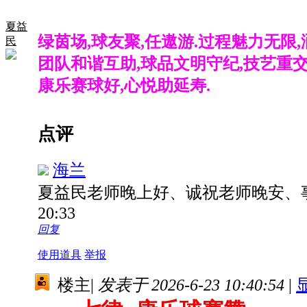
夏益
绿茵场,球友聚,任遨游.过程魅力无限,
民
团队和谐互助,球品文明守纪,技艺重交
康乐赛球好,心悦助延寿.
点评
海兰
夏益民老师晚上好、诚祝老师晚安、
20:33
回复
使用道具
举报
楼主
|
发表于 2026-6-23 10:40:54
|