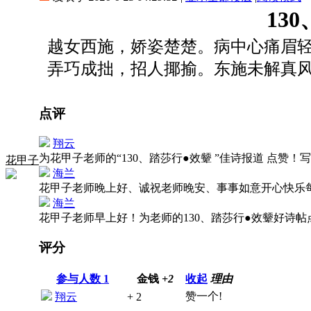
13
越女西施，娇姿楚楚。病中心痛眉轻
弄巧成拙，招人揶揄。东施未解真风
点评
翔云
为花甲子老师的“130、踏莎行●效颦 ”佳诗报道 点
花甲子
海兰
花甲子老师晚上好、诚祝老师晚安、事事如意开心快乐
海兰
花甲子老师早上好！为老师的130、踏莎行●效颦好诗
评分
参与人数
1
金钱
+2
收起
理由
赞一个!
翔云
+ 2