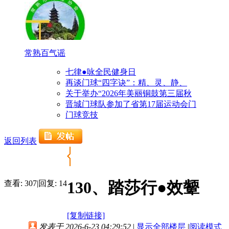
常熟百气谣
七律●咏全民健身日
再谈门球“四字诀”：精、灵、静、
关于举办“2026年美丽铜鼓第三届秋
晋城门球队参加了省第17届运动会门
门球竞技
返回列表
130、踏莎行●效颦
查看:
307
|
回复:
14
[复制链接]
发表于 2026-6-23 04:29:52
|
显示全部楼层
|
阅读模式