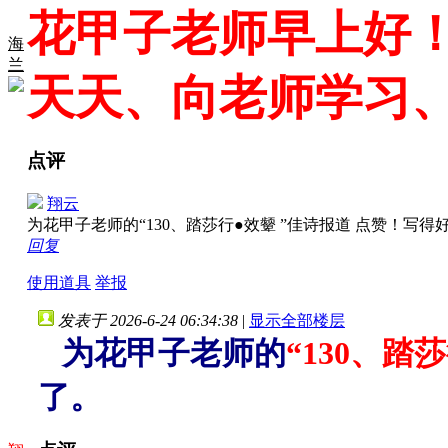
花甲子老师早上好
海
兰
天天、向老师学习
点评
翔云
为花甲子老师的“130、踏莎行●效颦 ”佳诗报道 点赞！
回复
使用道具
举报
发表于 2026-6-24 06:34:38
|
显示全部楼层
为花甲子老师的
“130、踏莎
了。