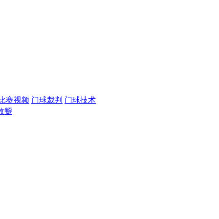
比赛视频
门球裁判
门球技术
效颦