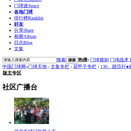
门球迷
Space
各地门球
排行榜
Ranklist
好友
分享
Share
相册
Album
日志
Blog
文集
搜索
热搜:
门球规则
门球战术
搜索
中国门球网
»
门球天地
›
文集专栏
›
花甲子专栏
›
130、踏莎行●
版主专区
社区广播台