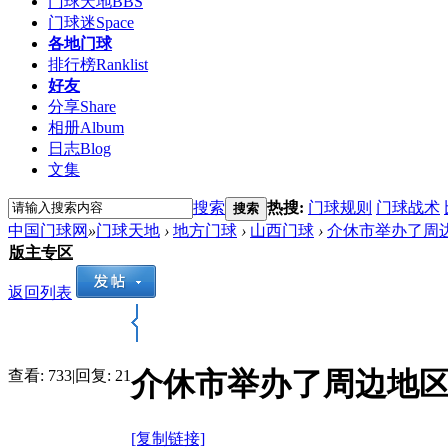
门球天地
BBS
门球迷
Space
各地门球
排行榜
Ranklist
好友
分享
Share
相册
Album
日志
Blog
文集
搜索
热搜:
门球规则
门球战术
搜索
中国门球网
»
门球天地
›
地方门球
›
山西门球
›
介休市举办了周
版主专区
返回列表
介休市举办了周边地
查看:
733
|
回复:
21
[复制链接]