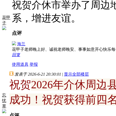
祝贺介休市举办了周边
系，增进友谊。
花甲
子
点评
海兰
花甲子老师晚上好、诚祝老师晚安、事事如意开心快乐
回复
使用道具
举报
发表于 2026-6-21 20:30:01
|
显示全部楼层
祝贺
2026年介休周
忘
成功！祝贺获得前四
忧
草
点评