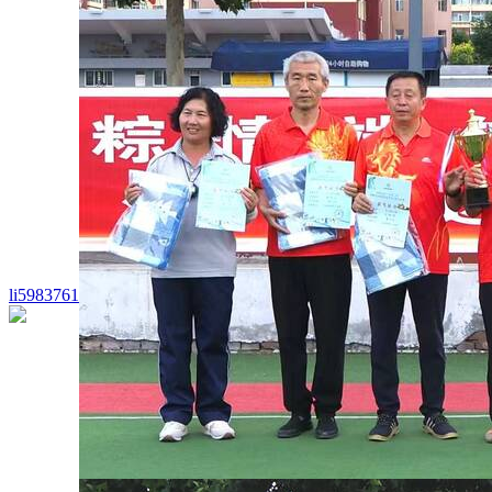
li5983761