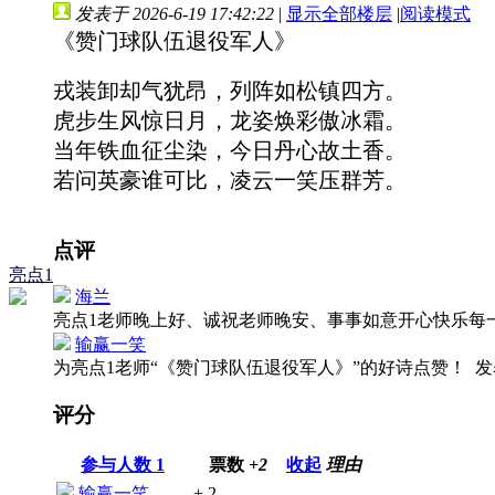
发表于 2026-6-19 17:42:22
|
显示全部楼层
|
阅读模式
《赞门球队伍退役军人》
戎装卸却气犹昂，列阵如松镇四方。
虎步生风惊日月，龙姿焕彩傲冰霜。
当年铁血征尘染，今日丹心故土香。
若问英豪谁可比，凌云一笑压群芳。
点评
亮点1
海兰
亮点1老师晚上好、诚祝老师晚安、事事如意开心快乐每
输赢一笑
为亮点1老师“《赞门球队伍退役军人》”的好诗点赞！
发表
评分
参与人数
1
票数
+2
收起
理由
输赢一笑
+ 2