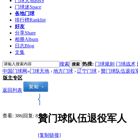
门球天地
BBS
门球迷
Space
各地门球
排行榜
Ranklist
好友
分享
Share
相册
Album
日志
Blog
文集
搜索
热搜:
门球规则
门球战术
搜索
中国门球网
»
门球天地
›
地方门球
›
辽宁门球
›
贊门球队伍退役
版主专区
返回列表
贊门球队伍退役军人
查看:
386
|
回复:
8
[复制链接]