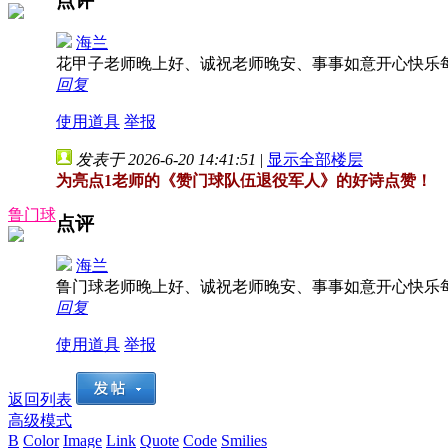
点评
海兰
花甲子老师晚上好、诚祝老师晚安、事事如意开心快乐
回复
使用道具
举报
发表于 2026-6-20 14:41:51
|
显示全部楼层
为亮点1老师的《赞门球队伍退役军人》的好诗点赞！
鲁门球
点评
海兰
鲁门球老师晚上好、诚祝老师晚安、事事如意开心快乐
回复
使用道具
举报
返回列表
高级模式
B
Color
Image
Link
Quote
Code
Smilies