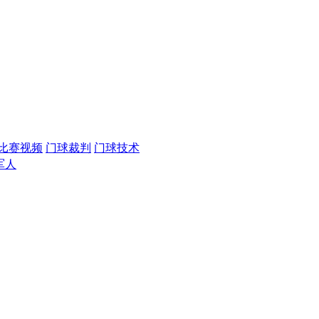
比赛视频
门球裁判
门球技术
军人