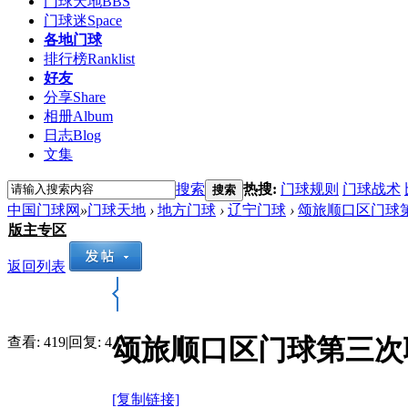
门球天地
BBS
门球迷
Space
各地门球
排行榜
Ranklist
好友
分享
Share
相册
Album
日志
Blog
文集
搜索
热搜:
门球规则
门球战术
搜索
中国门球网
»
门球天地
›
地方门球
›
辽宁门球
›
颂旅顺口区门球
版主专区
返回列表
颂旅顺口区门球第三次
查看:
419
|
回复:
4
[复制链接]