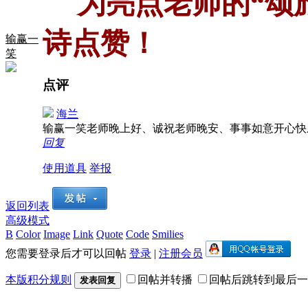
为亮点老师的“颂
诗点赞！
输赢一
笑
点评
海兰
输赢一笑老师晚上好、诚祝老师晚安、事事如意开心
回复
使用道具
举报
返回列表
高级模式
B
Color
Image
Link
Quote
Code
Smilies
您需要登录后才可以回帖
登录
|
注册会员
本版积分规则
回帖并转播
回帖后跳转到最后一
发表回复