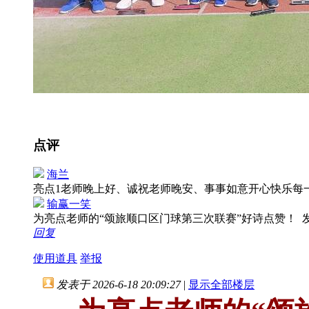
点评
海兰
亮点1老师晚上好、诚祝老师晚安、事事如意开心快乐每
输赢一笑
为亮点老师的“颂旅顺口区门球第三次联赛”好诗点赞！
发
回复
使用道具
举报
发表于 2026-6-18 20:09:27
|
显示全部楼层