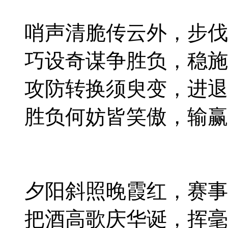
哨声清脆传云外，步伐
巧设奇谋争胜负，稳施
攻防转换须臾变，进退
胜负何妨皆笑傲，输赢
夕阳斜照晚霞红，赛事
把酒高歌庆华诞，挥毫