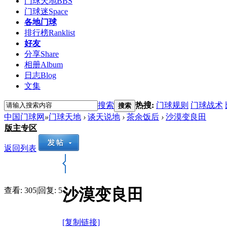
门球天地
BBS
门球迷
Space
各地门球
排行榜
Ranklist
好友
分享
Share
相册
Album
日志
Blog
文集
搜索
热搜:
门球规则
门球战术
搜索
中国门球网
»
门球天地
›
谈天说地
›
茶余饭后
›
沙漠变良田
版主专区
返回列表
沙漠变良田
查看:
305
|
回复:
5
[复制链接]