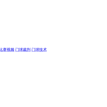
比赛视频
门球裁判
门球技术