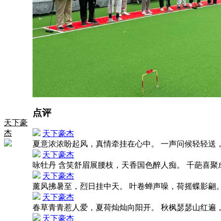
点评
天下豪
杰
天下豪杰
夏意浓浓盼起风，真情牵挂在心中。 一声问候轻轻送
天下豪杰
咏牡丹 含笑舒眉展腰枝，天香国色醉人痴。 千葩喜
天下豪杰
薰风拂暑至，烈日挂中天。 叶卷蝉声噪，荷摇蝶影翩
天下豪杰
春草青青惹人爱，夏荷灿灿向阳开。 秋枫瑟瑟山红遍
天下豪杰