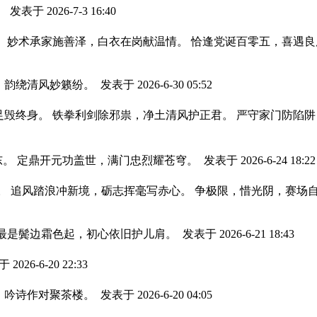
。
发表于 2026-7-3 16:40
。 妙术承家施善泽，白衣在岗献温情。 恰逢党诞百零五，喜遇
，韵绕清风妙籁纷。
发表于 2026-6-30 05:52
足毁终身。 铁拳利剑除邪祟，净土清风护正君。 严守家门防陷
东。 定鼎开元功盖世，满门忠烈耀苍穹。
发表于 2026-6-24 18:22
临。 追风踏浪冲新境，砺志挥毫写赤心。 争极限，惜光阴，赛场
 最是鬓边霜色起，初心依旧护儿肩。
发表于 2026-6-21 18:43
2026-6-20 22:33
，吟诗作对聚茶楼。
发表于 2026-6-20 04:05