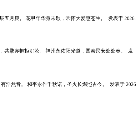
良辰五月庚。 花甲年华身未歇，常怀大爱惠苍生。
发表于 2026-
阱，共擎赤帜拒沉沦。 神州永佑阳光道，国泰民安处处春。
发
自有浩然音。 和平永作千秋诺，圣火长燃照古今。
发表于 2026-