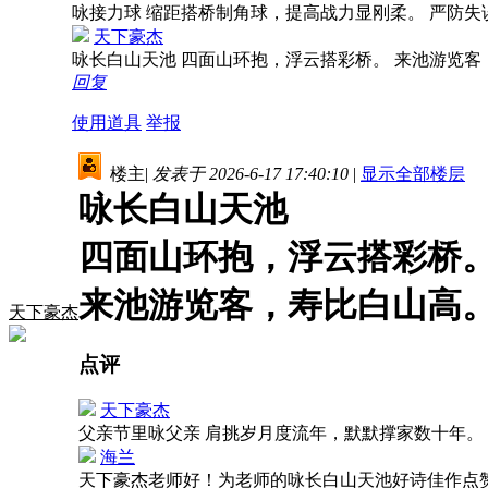
咏接力球 缩距搭桥制角球，提高战力显刚柔。 严防
天下豪杰
咏长白山天池 四面山环抱，浮云搭彩桥。 来池游览
回复
使用道具
举报
楼主
|
发表于 2026-6-17 17:40:10
|
显示全部楼层
咏长白山天池
四面山环抱，浮云搭彩桥
来池游览客，寿比白山高
天下豪杰
点评
天下豪杰
父亲节里咏父亲 肩挑岁月度流年，默默撑家数十年。
海兰
天下豪杰老师好！为老师的咏长白山天池好诗佳作点