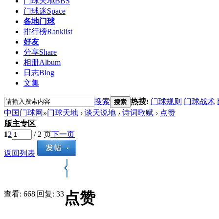
门球天地
BBS
门球迷
Space
各地门球
排行榜
Ranklist
好友
分享
Share
相册
Album
日志
Blog
文集
搜索
热搜:
门球规则
门球战术
搜索
中国门球网
»
门球天地
›
谈天说地
›
诗词歌赋
›
点赞
版主专区
1
2
/ 2 页
下一页
返回列表
点赞
查看:
668
|
回复:
33