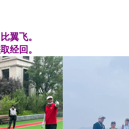
园比翼飞。
磋取经回。