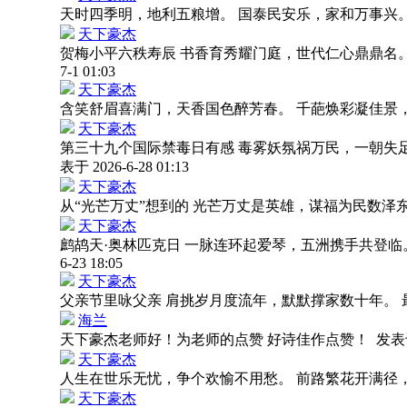
天时四季明，地利五粮增。 国泰民安乐，家和万事兴
天下豪杰
贺梅小平六秩寿辰 书香育秀耀门庭，世代仁心鼎鼎名
7-1 01:03
天下豪杰
含笑舒眉喜满门，天香国色醉芳春。 千葩焕彩凝佳景
天下豪杰
第三十九个国际禁毒日有感 毒雾妖氛祸万民，一朝失
表于 2026-6-28 01:13
天下豪杰
从“光芒万丈”想到的 光芒万丈是英雄，谋福为民数泽
天下豪杰
鹧鸪天·奥林匹克日 一脉连环起爱琴，五洲携手共登
6-23 18:05
天下豪杰
父亲节里咏父亲 肩挑岁月度流年，默默撑家数十年。
海兰
天下豪杰老师好！为老师的点赞 好诗佳作点赞！
发表于 
天下豪杰
人生在世乐无忧，争个欢愉不用愁。 前路繁花开满径
天下豪杰