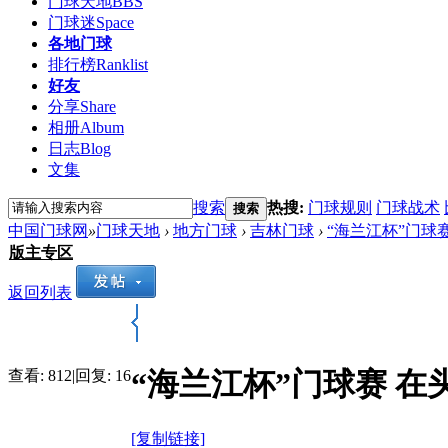
门球天地
BBS
门球迷
Space
各地门球
排行榜
Ranklist
好友
分享
Share
相册
Album
日志
Blog
文集
搜索
热搜:
门球规则
门球战术
搜索
中国门球网
»
门球天地
›
地方门球
›
吉林门球
›
“海兰江杯”门球
版主专区
返回列表
“海兰江杯”门球赛 
查看:
812
|
回复:
16
[复制链接]