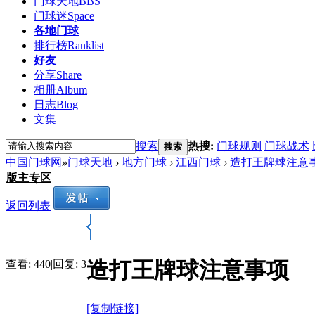
门球天地
BBS
门球迷
Space
各地门球
排行榜
Ranklist
好友
分享
Share
相册
Album
日志
Blog
文集
搜索
热搜:
门球规则
门球战术
搜索
中国门球网
»
门球天地
›
地方门球
›
江西门球
›
造打王牌球注意
版主专区
返回列表
造打王牌球注意事项
查看:
440
|
回复:
3
[复制链接]