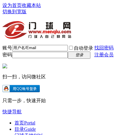
设为首页
收藏本站
切换到宽版
账号
找回密码
自动登录
密码
注册会员
登录
扫一扫，访问微社区
只需一步，快速开始
快捷导航
首页
Portal
目录
Guide