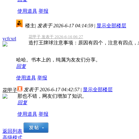
使用道具
举报
楼主
|
发表于 2026-6-17 04:14:59
|
显示全部楼层
花甲子 发表于 2026-6-16 06:27
ycfcxrl
造打王牌球注意事项：原因有四个，注意有四点，
哈哈。书本上的，纯属为友友们分享。
回复
使用道具
举报
发表于 2026-6-17 04:42:57
|
显示全部楼层
花甲子
那也不错，网友们增加了知识。
回复
使用道具
举报
返回列表
高级模式