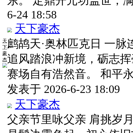
东。 定鼎开元功盖世，
6-24 18:58
天下豪杰
鹧鸪天·奥林匹克日 一
天
下
豪
追风踏浪冲新境，砺志挥
杰
赛场自有浩然音。 和平
发表于 2026-6-23 18:09
天下豪杰
父亲节里咏父亲 肩挑岁