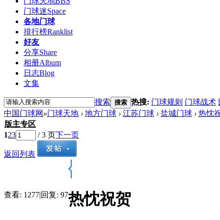
门球天地
BBS
门球迷
Space
各地门球
排行榜
Ranklist
好友
分享
Share
相册
Album
日志
Blog
文集
搜索
热搜:
门球规则
门球战术
搜索
中国门球网
»
门球天地
›
地方门球
›
江苏门球
›
盐城门球
›
热忱
版主专区
1
2
3
/ 3 页
下一页
返回列表
热忱祝贺
查看:
1277
|
回复:
97