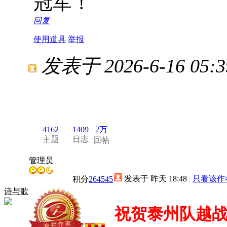
冠军！
回复
使用道具
举报
发表于 2026-6-16 05:3
4162
1409
2万
主题
日志
回帖
管理员
发表于 昨天 18:48
|
只看该作
积分
264545
诗与歌
祝贺泰州队越