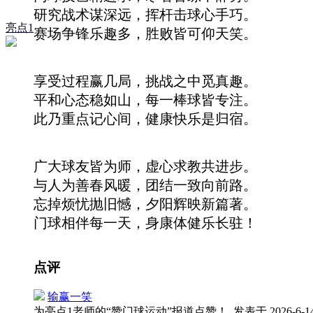
研究战术谋深远，挥杆击球心手巧。
亮点1
赛场争锋乐趣多，胜败皆可仰天笑。
享受过程赢几局，挑战之中觅真趣。
平和心态稳如山，每一棒球皆专注。
此乃重点记心间，健康快乐是归宿。
广大球友皆为师，虚心求教共进步。
与人为善春风暖，团结一致向前路。
忘掉烦忧抛旧憾，夕阳辉映新篇著。
门球相伴每一天，身康体健乐长驻！
点评
输赢一笑
为亮点1老师的“赞门球运动”报道点赞！
发表于 2026-6-14