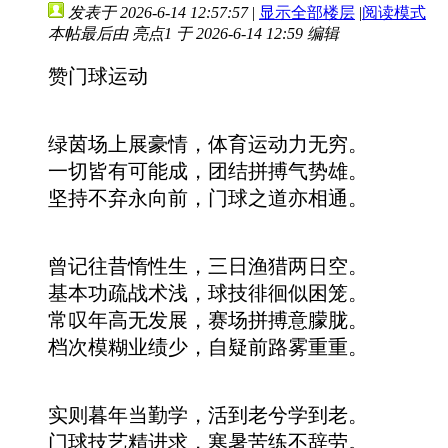
发表于 2026-6-14 12:57:57
|
显示全部楼层
|
阅读模式
本帖最后由 亮点1 于 2026-6-14 12:59 编辑
赞门球运动
绿茵场上展豪情，体育运动力无穷。
一切皆有可能成，团结拼搏气势雄。
坚持不弃永向前，门球之道亦相通。
曾记往昔惰性生，三日渔猎两日空。
基本功疏战术浅，球技徘徊似困笼。
常叹年高无发展，赛场拼搏意朦胧。
档次模糊业绩少，自疑前路雾重重。
实则暮年当勤学，活到老兮学到老。
门球技艺精进求，寒暑苦练不辞劳。