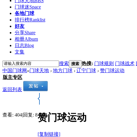
门球天地
BBS
门球迷
Space
各地门球
排行榜
Ranklist
好友
分享
Share
相册
Album
日志
Blog
文集
搜索
热搜:
门球规则
门球战术
搜索
中国门球网
»
门球天地
›
地方门球
›
辽宁门球
›
赞门球运动
版主专区
返回列表
赞门球运动
查看:
404
|
回复:
8
[复制链接]