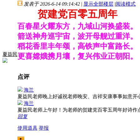
发表于 2026-6-14 09:14:42
|
显示全部楼层
|
阅读模式
贺建党百零五周年
百春星火耀东方，九域山河换盛装。
箭送神舟巡宇宙，波开母舰过重洋。
稻花香里丰年颂，高铁声中富路长。
夏益民
更喜嫦娥携月壤，复兴伟业正朝阳。
点评
海兰
夏益民老师晚上好诚祝老师晚安、吉祥安康事事如意开
海兰
夏益民老师上午好！为老师的贺建党百零五周年好诗作
回复
使用道具
举报