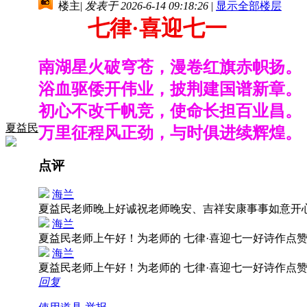
楼主
|
发表于 2026-6-14 09:18:26
|
显示全部楼层
七律·喜迎七一
南湖星火破穹苍，漫卷红旗赤帜扬。
浴血驱倭开伟业，披荆建国谱新章。
初心不改千帆竞，使命长担百业昌。
夏益民
万里征程风正劲，与时俱进续辉煌。
点评
海兰
夏益民老师晚上好诚祝老师晚安、吉祥安康事事如意开
海兰
夏益民老师上午好！为老师的 七律·喜迎七一好诗作点
海兰
夏益民老师上午好！为老师的 七律·喜迎七一好诗作点
回复