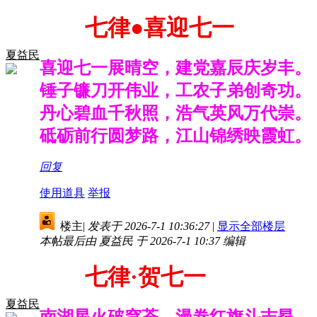
七律
●喜迎七一
夏益民
喜迎七一展晴空，建党嘉辰庆岁丰。
锤子镰刀开伟业，工农子弟创奇功。
丹心碧血千秋照，浩气英风万代崇。
砥砺前行圆梦路，江山锦绣映霞虹。
回复
使用道具
举报
楼主
|
发表于 2026-7-1 10:36:27
|
显示全部楼层
本帖最后由 夏益民 于 2026-7-1 10:37 编辑
七律·贺七一
夏益民
南湖星火破穹苍，漫卷红旗斗志昂。