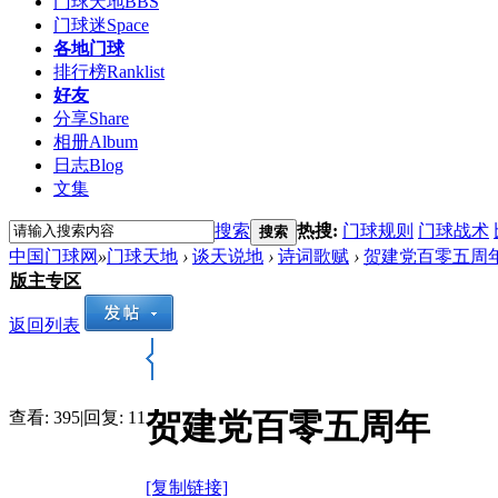
门球天地
BBS
门球迷
Space
各地门球
排行榜
Ranklist
好友
分享
Share
相册
Album
日志
Blog
文集
搜索
热搜:
门球规则
门球战术
搜索
中国门球网
»
门球天地
›
谈天说地
›
诗词歌赋
›
贺建党百零五周
版主专区
返回列表
贺建党百零五周年
查看:
395
|
回复:
11
[复制链接]