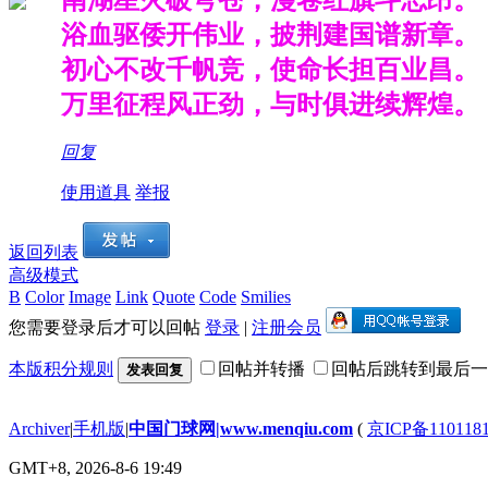
浴血驱倭开伟业，披荆建国谱新章。
初心不改千帆竞，使命长担百业昌。
万里征程风正劲，与时俱进续辉煌。
回复
使用道具
举报
返回列表
高级模式
B
Color
Image
Link
Quote
Code
Smilies
您需要登录后才可以回帖
登录
|
注册会员
本版积分规则
回帖并转播
回帖后跳转到最后一
发表回复
Archiver
|
手机版
|
中国门球网|www.menqiu.com
(
京ICP备110118
GMT+8, 2026-8-6 19:49