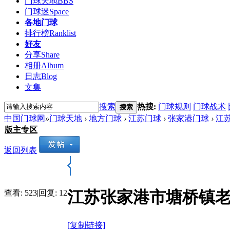
门球天地
BBS
门球迷
Space
各地门球
排行榜
Ranklist
好友
分享
Share
相册
Album
日志
Blog
文集
搜索
热搜:
门球规则
门球战术
搜索
中国门球网
»
门球天地
›
地方门球
›
江苏门球
›
张家港门球
›
江
版主专区
返回列表
江苏张家港市塘桥镇
查看:
523
|
回复:
12
[复制链接]