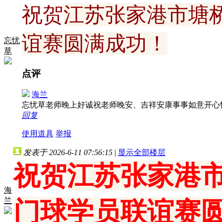
祝贺
江苏张家港市塘
谊赛圆满成功！
忘忧
草
点评
海兰
忘忧草老师晚上好诚祝老师晚安、吉祥安康事事如意开
回复
使用道具
举报
发表于 2026-6-11 07:56:15
|
显示全部楼层
祝贺
江苏张家港
海
兰
门球学员联谊赛