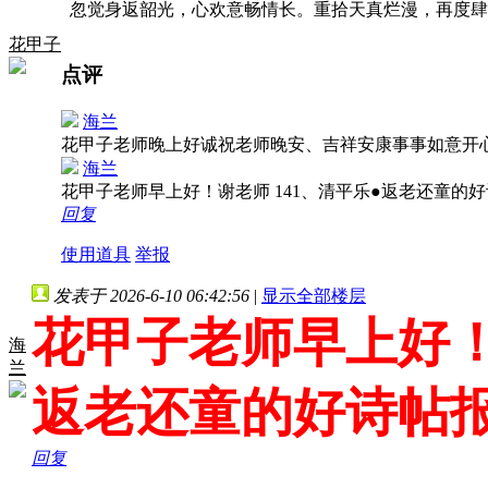
忽觉身返韶光，心欢意畅情长。重拾天真烂漫，再度肆
花甲子
点评
海兰
花甲子老师晚上好诚祝老师晚安、吉祥安康事事如意开
海兰
花甲子老师早上好！谢老师 141、清平乐●返老还童的
回复
使用道具
举报
发表于 2026-6-10 06:42:56
|
显示全部楼层
花甲子老师早上好！
海
兰
返老还童的好诗帖
回复