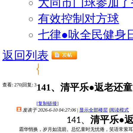
大同市门球参加了
有效控制对方球
七律●咏全民健身
返回列表
141、清平乐●返老还童
查看:
270
|
回复:
3
[复制链接]
发表于 2026-6-10 04:27:06
|
显示全部楼层
|
阅读模式
、
清平乐
●
141
霜华悄换，岁月如流箭。总忆童时无忧倦，笑语常萦耳