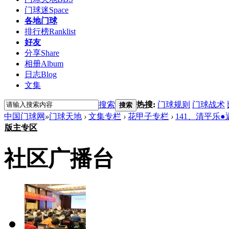
门球迷
Space
各地门球
排行榜
Ranklist
好友
分享
Share
相册
Album
日志
Blog
文集
搜索
热搜:
门球规则
门球战术
搜索
中国门球网
»
门球天地
›
文集专栏
›
花甲子专栏
›
141、清平乐
版主专区
社区广播台