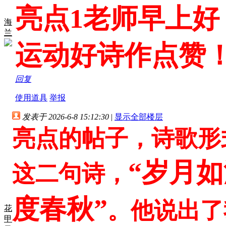
亮点1老师早上
海
兰
运动好诗作点赞
回复
使用道具
举报
发表于 2026-6-8 15:12:30
|
显示全部楼层
亮点的帖子，诗歌形
“岁月
这二句诗，
度春秋”
。他说出了
花
甲