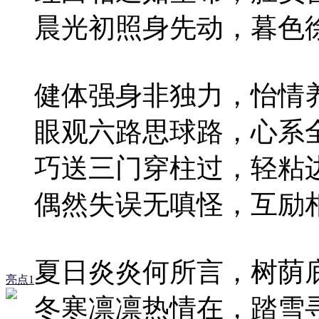
晨光初照身先动，暮色
健体强身非独力，怡情
眼观六路思球路，心系
巧送三门穿柱过，轻粘
偶然失误无嗔怪，互励
夏日炎炎何所言，树荫
亮点1
冬寒凛凛热情在，踏雪