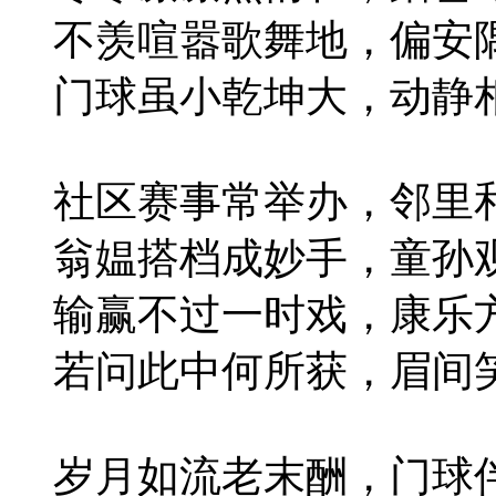
不羡喧嚣歌舞地，偏安
门球虽小乾坤大，动静
社区赛事常举办，邻里
翁媪搭档成妙手，童孙
输赢不过一时戏，康乐
若问此中何所获，眉间
岁月如流老末酬，门球