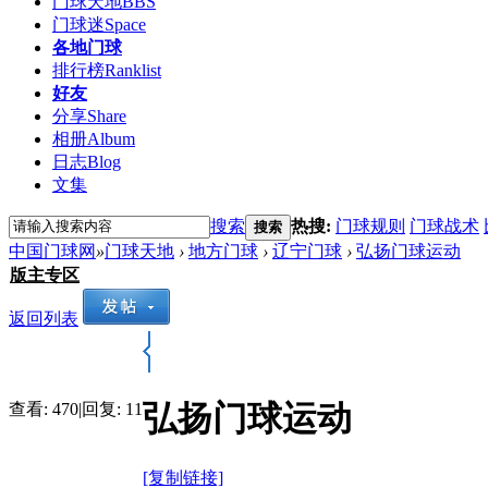
门球天地
BBS
门球迷
Space
各地门球
排行榜
Ranklist
好友
分享
Share
相册
Album
日志
Blog
文集
搜索
热搜:
门球规则
门球战术
搜索
中国门球网
»
门球天地
›
地方门球
›
辽宁门球
›
弘扬门球运动
版主专区
返回列表
弘扬门球运动
查看:
470
|
回复:
11
[复制链接]