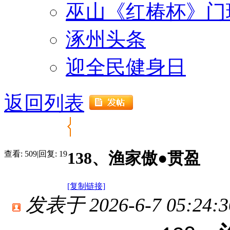
巫山《红椿杯》门
涿州头条
迎全民健身日
返回列表
138、渔家傲●贯盈
查看:
509
|
回复:
19
[复制链接]
发表于 2026-6-7 05:24:3