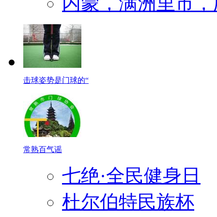
内蒙，满洲里市，
击球姿势是门球的“
常熟百气谣
七绝·全民健身日
杜尔伯特民族杯