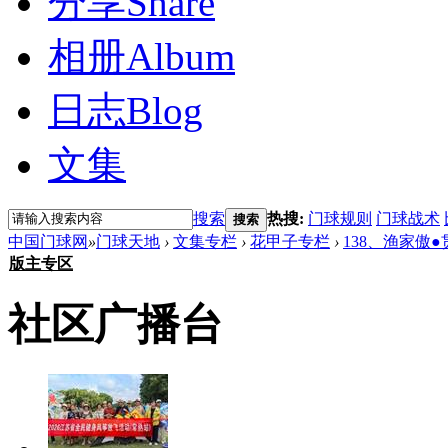
分享
Share
相册
Album
日志
Blog
文集
搜索
热搜:
门球规则
门球战术
搜索
中国门球网
»
门球天地
›
文集专栏
›
花甲子专栏
›
138、渔家傲●
版主专区
社区广播台