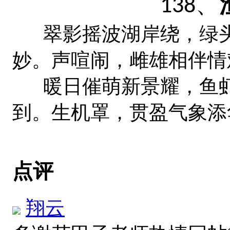
、
138
翠影摇波湖岸绕，绿头
妙。声喧闹，雌雄相伴情
暖日催萌新景耀，鱼虾
到。生机罩，贯盈气象添
点评
翔云