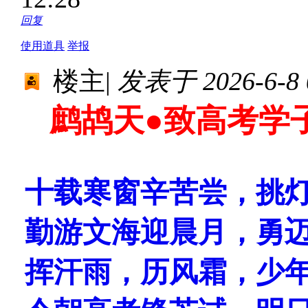
回复
使用道具
举报
楼主
|
发表于 2026-6-8 0
鹧鸪天●致高考学
十载寒窗辛苦尝，挑
勤游文海迎晨月，勇
挥汗雨，历风霜，少