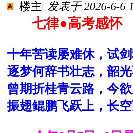
楼主
|
发表于 2026-6-6 1
七律
●高考感怀
十年苦读屡难休，试剑
逐梦何辞书壮志，韶光
曾期折桂青云路，今欲
振翅
鲲鹏飞
跃上，长空