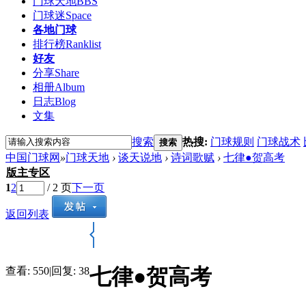
门球天地
BBS
门球迷
Space
各地门球
排行榜
Ranklist
好友
分享
Share
相册
Album
日志
Blog
文集
搜索
热搜:
门球规则
门球战术
搜索
中国门球网
»
门球天地
›
谈天说地
›
诗词歌赋
›
七律●贺高考
版主专区
1
2
/ 2 页
下一页
返回列表
七律●贺高考
查看:
550
|
回复:
38