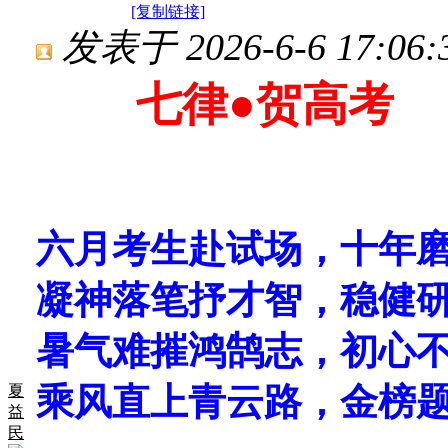
[复制链接]
发表于 2026-6-6 17:06:
七律
●
贺高考
六月考生赴试场，十年
凝神落笔抒才智，稳健
暑气难摧鸿鹄志，初心
乘风直上青云路，金榜
夏
益
民