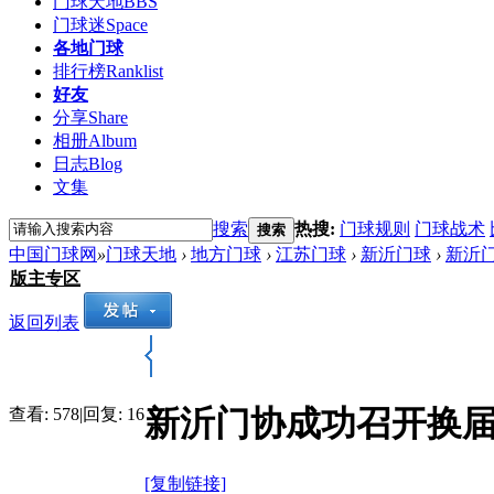
门球天地
BBS
门球迷
Space
各地门球
排行榜
Ranklist
好友
分享
Share
相册
Album
日志
Blog
文集
搜索
热搜:
门球规则
门球战术
搜索
中国门球网
»
门球天地
›
地方门球
›
江苏门球
›
新沂门球
›
新沂
版主专区
返回列表
新沂门协成功召开换
查看:
578
|
回复:
16
[复制链接]