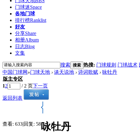
门球天地
BBS
门球迷
Space
各地门球
排行榜
Ranklist
好友
分享
Share
相册
Album
日志
Blog
文集
搜索
热搜:
门球规则
门球战术
搜索
中国门球网
»
门球天地
›
谈天说地
›
诗词歌赋
›
咏牡丹
版主专区
1
2
/ 2 页
下一页
返回列表
咏牡丹
查看:
633
|
回复:
58