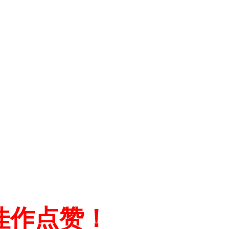
佳作点赞！