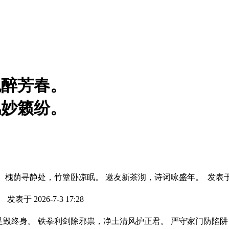
色醉芳春。
风妙籁纷。
。 槐荫寻静处，竹簟卧凉眠。 邀友新茶沏，诗词咏盛年。
发表于 2
。
发表于 2026-7-3 17:28
足毁终身。 铁拳利剑除邪祟，净土清风护正君。 严守家门防陷