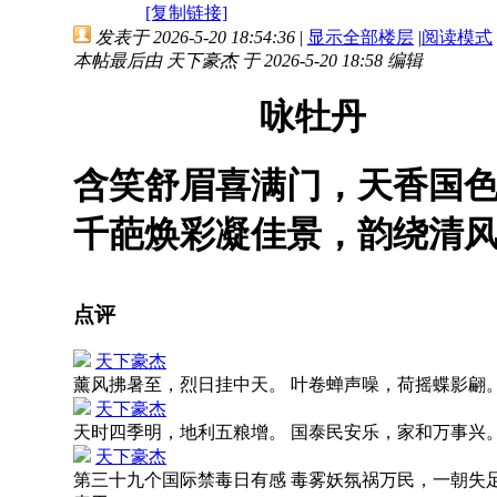
[复制链接]
发表于 2026-5-20 18:54:36
|
显示全部楼层
|
阅读模式
本帖最后由 天下豪杰 于 2026-5-20 18:58 编辑
咏牡丹
含笑舒眉喜满门，天香国
千葩焕彩凝佳景，韵绕清
点评
天下豪杰
薰风拂暑至，烈日挂中天。 叶卷蝉声噪，荷摇蝶影翩
天下豪杰
天时四季明，地利五粮增。 国泰民安乐，家和万事兴
天下豪杰
第三十九个国际禁毒日有感 毒雾妖氛祸万民，一朝失