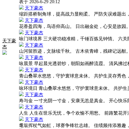
表于 2026-6-29 20:12
天下豪杰
缩距搭桥制角球，提高战力显刚柔。 严防失误难题出
天下豪杰
花香盈四海，鸟语仰高山。 日出融金处，心安是故园
天下豪杰
咏门球境界 三大硬功稳准精，千锤百炼见钟情。 六
天下豪
天下豪杰
杰
山河留胜迹，文脉续千秋。 古木依青嶂，残碑记远猷
天下豪杰
咏晨景 早起晨光透碧纱，朝阳如画醉流霞。 清风拂
天下豪杰
青山叠翠水悠悠，守护寰球意未休。 共护生灵存秀色
天下豪杰
咏环境日 青山叠翠水悠悠，守护寰球意未休。 共护
天下豪杰
寿与金 一寸光阴一寸金，安康无恙是真金。 开心快
天下豪杰
人生 人生在世乐无忧，争个欢愉不用愁。 前路繁花
天下豪杰
耄翁挥杖气如虹，球赛争锋壮志雄。 佳绩频传添雅趣