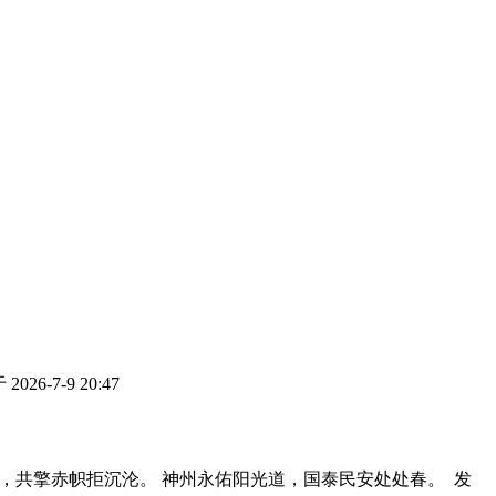
026-7-9 20:47
阱，共擎赤帜拒沉沦。 神州永佑阳光道，国泰民安处处春。
发