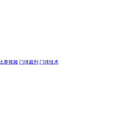
比赛视频
门球裁判
门球技术