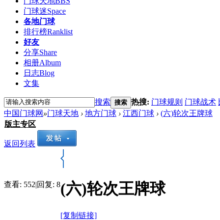
门球天地
BBS
门球迷
Space
各地门球
排行榜
Ranklist
好友
分享
Share
相册
Album
日志
Blog
文集
搜索
热搜:
门球规则
门球战术
搜索
中国门球网
»
门球天地
›
地方门球
›
江西门球
›
(六)轮次王牌球
版主专区
返回列表
(六)轮次王牌球
查看:
552
|
回复:
8
[复制链接]