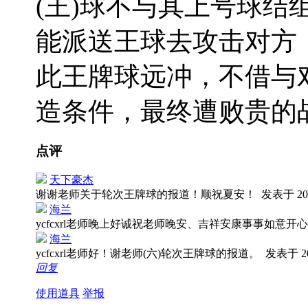
(王)球不与其上号球结
能派送王球去攻击对方
此王牌球远冲，不借与
造条件，最终遭败贵的
点评
天下豪杰
谢谢老师关于轮次王牌球的报道！顺祝夏安！
发表于 2026
海兰
ycfcxrl老师晚上好诚祝老师晚安、吉祥安康事事如意
海兰
ycfcxrl老师好！谢老师(六)轮次王牌球的报道。
发表于 202
回复
使用道具
举报