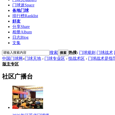
门球迷
Space
各地门球
排行榜
Ranklist
好友
分享
Share
相册
Album
日志
Blog
文集
搜索
热搜:
门球规则
门球战术
搜索
中国门球网
»
门球天地
›
门球专业区
›
技战术区
›
门球战术是指
版主专区
社区广播台